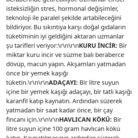
isteksizliğin stres, hormonal değişimler,
teknoloji ile paralel şekilde artabileceğini
bildiriyor. Bu sıkıntıya karşı doğal gıdaların
tüketiminin iyi geldiğini aktaran uzmanlar
şu tarifleri veriyor:\r\n\r\n
KURU İNCİR:
Bir
miktar kuru incir ve süzme balı beraberce
dövüp, macun yapın. Akşamları yatmadan
önce bir yemek kaşığı
tüketin.\r\n\r\n
ADAÇAYI:
Bir litre suyun
içine bir yemek kaşığı adaçayı, bir tatlı kaşığı
karanfil katıp kaynatın. Ardından süzerek
yatmadan bir saat kadar önce, bir çay
fincanı için.\r\n\r\n
HAVLICAN KÖKÜ:
Bir
litre suyun içine 100 gram havlıcan kökü
katın. Kaynatılmasının ardından süzerek