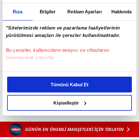
Rıza
Bilgiler
Reklam Ayarları
Hakkında
"Sitelerimizde reklam ve pazarlama faaliyetlerinin
yürütülmesi amaçları ile çerezler kullanılmaktadır.
Bu çerezler, kullanıcıların tarayıcı ve cihazlarını
tanımlayarak çalışırlar.
Bu çerezlere izin vermeniz halinde sizlere özel
kişiselleştirilmiş reklamlar sunabilir, sayfalarımızda sizlere
Tümünü Kabul Et
daha iyi reklam deneyimi yaşatabiliriz. Bunu yaparken
amacımızın size daha iyi bir reklam deneyimi sunmak
olduğunu ve sizlere en iyi içerikleri sunabilmek adına
Kişiselleştir
elimizden gelen çabayı gösterdiğimizi ve bu noktada,
reklamların maliyetlerimizi karşılamak noktasında tek gelir
kalemimiz olduğunu sizlere hatırlatmak isteriz.
GÜNÜN EN ÖNEMLİ MANŞETLERİ İÇİN TIKLAYIN