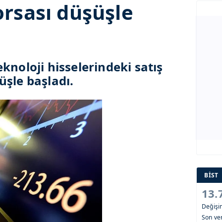
rsası düşüşle
knoloji hisselerindeki satış
üşle başladı.
BİST
13.
Değiş
Son ver