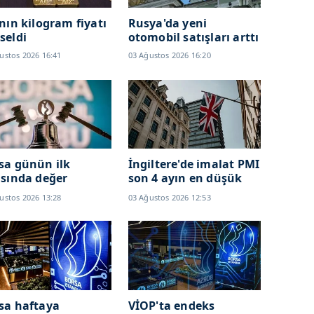
ının kilogram fiyatı
Rusya'da yeni
seldi
otomobil satışları arttı
ustos 2026 16:41
03 Ağustos 2026 16:20
sa günün ilk
İngiltere'de imalat PMI
ısında değer
son 4 ayın en düşük
andı
seviyesinde!
ustos 2026 13:28
03 Ağustos 2026 12:53
sa haftaya
VİOP'ta endeks