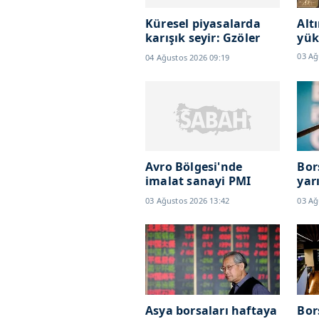
Küresel piyasalarda
Alt
karışık seyir: Gzöler
yük
SpaceX
03 Ağ
04 Ağustos 2026 09:19
bilançosunda...
Avro Bölgesi'nde
Bor
imalat sanayi PMI
yar
temmuzda hızlı
kaz
03 Ağustos 2026 13:42
03 Ağ
yükseldi
Asya borsaları haftaya
Bor