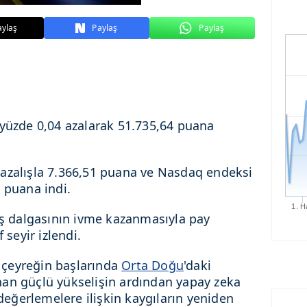
aylaş
Paylaş
Paylaş
 yüzde 0,04 azalarak 51.735,64 puana
azalışla 7.366,51 puana ve Nasdaq endeksi
 puana indi.
1. H
tış dalgasının ivme kazanmasıyla pay
 seyir izlendi.
ci çeyreğin başlarında
Orta Doğu
'daki
an güçlü yükselişin ardından yapay zeka
 değerlemelere ilişkin kaygıların yeniden