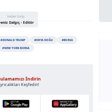
Haber Girişi
eniz Dalgıç - Editör
#DONALD TRUMP
#ORTA DOĞU
#BORSA
#NEW YORK BORSA
ulamamızı İndirin
rıcalıkları Keşfedin!