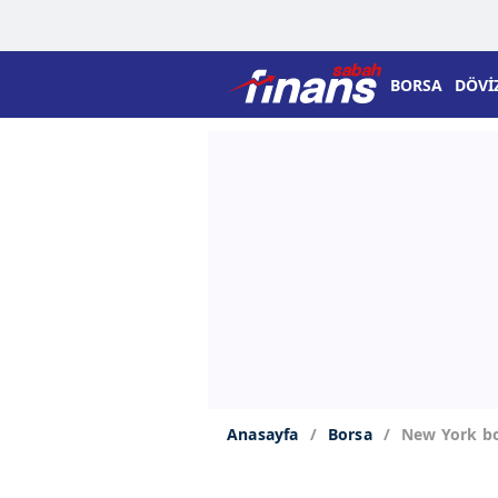
BORSA
DÖVİ
Anasayfa
Borsa
New York bor