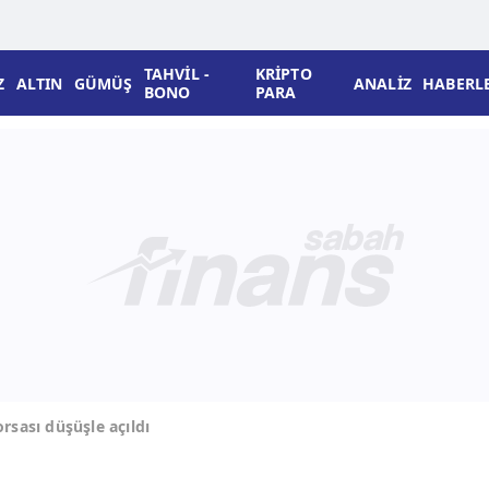
TAHVİL -
KRİPTO
Z
ALTIN
GÜMÜŞ
ANALİZ
HABERL
BONO
PARA
sası düşüşle açıldı