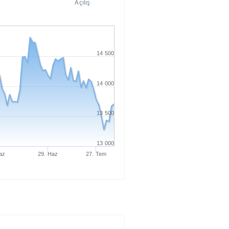
Açılış
14 500
14 000
13 500
13 000
az
29. Haz
27. Tem