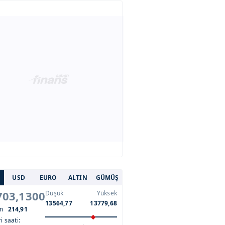
USD
EURO
ALTIN
GÜMÜŞ
703,1300
Düşük
Yüksek
13564,77
13779,68
im
214,91
i saati: