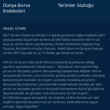
Dünya Borsa
Terimler Sözlüğü
Endeksleri
YASAL UYARI
BİST Verileri Foreks tarafından 15 dakika gecikmeli sağlanmaktadır. BIST
piyasalarında oluşan tüm verilere ait telif hakları tamamen BIST'e ait
olup, bu veriler tekrar yayınlanamaz. Foreks tarafından sağlanan Pay
Piyasası, Borçlanma Araçları Piyasası, Vadeli İşlem ve Opsiyon Piyasası
verileri BIST kaynaklı en az 15 dakika gecikmeli verilerdir.
SPK'nın 22 Nisan 2002 tarihli Resmi Gazete'de yayımlanan tebliği
uyarınca yayımlanması istenen uyarı : "Burada yer alan yatırım bilgi,
yorum ve tavsiyeleri yatırım danışmanlığı kapsamında değildir. Yatırım
danışmanlığı hizmeti, aracı kurumlar, portföy yönetim şirketleri, mevduat
kabul etmeyen bankalar ile müşteri arasında imzalanacak yatırım
danışmanlığı sözleşmesi çerçevesinde sunulmaktadır. Burada yer alan
yorum ve tavsiyeler, yorum ve tavsiyede bulunanların kişisel görüşlerine
dayanmaktadır. Bu görüşler, mali durumunuz ile risk ve getiri
tercihlerinize uygun olmayabilir. Bu nedenle, sadece burada yer alan
bilgilere dayanılarak yatırım kararı verilmesi, beklentilerinize uygun
sonuçlar doğurmayabilir."