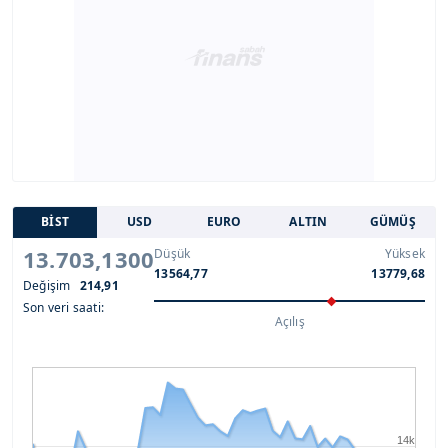
BİST
USD
EURO
ALTIN
GÜMÜŞ
13.703,1300
Düşük
Yüksek
13564,77
13779,68
Değişim
214,91
Son veri saati:
Açılış
14k