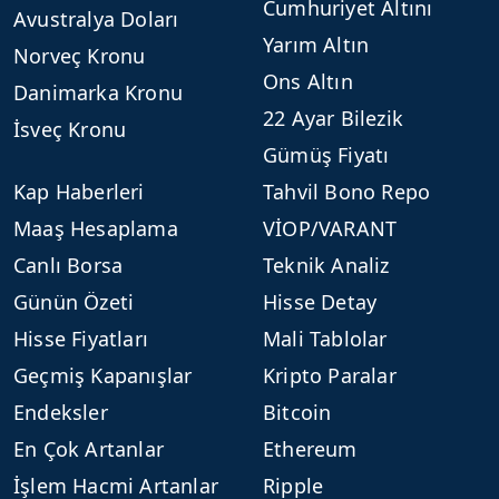
Cumhuriyet Altını
Avustralya Doları
Yarım Altın
Norveç Kronu
Ons Altın
Danimarka Kronu
22 Ayar Bilezik
İsveç Kronu
Gümüş Fiyatı
Kap Haberleri
Tahvil Bono Repo
Maaş Hesaplama
VİOP/VARANT
Canlı Borsa
Teknik Analiz
Günün Özeti
Hisse Detay
Hisse Fiyatları
Mali Tablolar
Geçmiş Kapanışlar
Kripto Paralar
Endeksler
Bitcoin
En Çok Artanlar
Ethereum
İşlem Hacmi Artanlar
Ripple