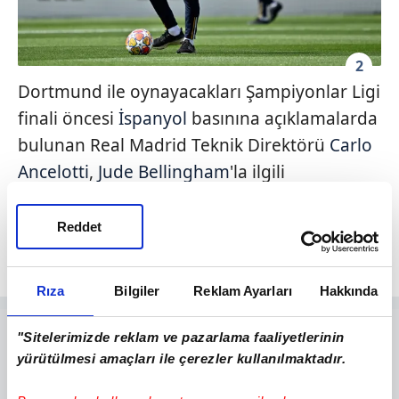
2
Dortmund ile oynayacakları Şampiyonlar Ligi
finali öncesi
İspanyol
basınına açıklamalarda
bulunan Real Madrid Teknik Direktörü
Carlo
Ancelotti
,
Jude Bellingham
'la ilgili
konuşurken,
Arda Güler
hakkında flaş
ifadeler kullandı. İşte tüm detaylar...
Reddet
Rıza
Bilgiler
Reklam Ayarları
Hakkında
"Sitelerimizde reklam ve pazarlama faaliyetlerinin
yürütülmesi amaçları ile çerezler kullanılmaktadır.