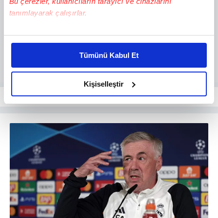
Bu çerezler, kullanıcıların tarayıcı ve cihazlarını
tanımlayarak çalışırlar.
Bu çerezlere izin vermeniz halinde sizlere özel
kişiselleştirilmiş reklamlar sunabilir, sayfalarımızda sizlere
Tümünü Kabul Et
daha iyi reklam deneyimi yaşatabiliriz. Bunu yaparken
amacımızın size daha iyi bir reklam deneyimi sunmak
olduğunu ve sizlere en iyi içerikleri sunabilmek adına
Kişiselleştir
elimizden gelen çabayı gösterdiğimizi ve bu noktada,
reklamların maliyetlerimizi karşılamak noktasında tek gelir
kalemimiz olduğunu sizlere hatırlatmak isteriz.
Her halükârda, kullanıcılar, bu çerezlere izin vermedikleri
takdirde, kullanıcılara hedefli reklamlar
gösterilmeyecektir."
Sizlere daha iyi bir hizmet sunabilmek için İnternet
Sitemizde kendimize ve üçüncü kişilere ait çerezler
kullanılmaktadır. Bu çerezler vasıtasıyla çeşitli kişisel