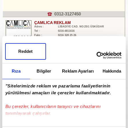
0312-3127450
ÇAMLICA REKLAM
Adres :
LİBADİYE CAD. NO:25/1 ÜSKÜDAR
Tel :
0216-4811616
Faks :
0216 328 25 26
E-Posta :
Reddet
0216-4811616
DİVA REKLAM
Adres :
Dikmen Caddesi No: 146/4
Rıza
Bilgiler
Reklam Ayarları
Hakkında
Tel :
0312-4785555
Faks :
0312 478 53 33
E-Posta :
diva@divaajans.com.tr
"Sitelerimizde reklam ve pazarlama faaliyetlerinin
yürütülmesi amaçları ile çerezler kullanılmaktadır.
0312-4785555
Bu çerezler, kullanıcıların tarayıcı ve cihazlarını
ELKA AJANS
tanımlayarak çalışırlar.
Adres :
Akdeniz cad. No:8 K:1 D:104
Tel :
0232-4467879
Faks :
0232 4467620
E-Posta :
ilan@elkaajans.com
Bu çerezlere izin vermeniz halinde sizlere özel