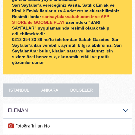
Sarı Sayfalar’a vereceğiniz Vasıta, Satılık Emlak ve
Kiralık Emlak ilanlarınıza 4 adet resim ekletebilirsiniz.
Resimli ilanlar
sarisayfalar.sabah.com.tr ve APP
STORE ile GOOGLE PLAY
üzerindeki “SARI
SAYFALAR” uygulamasında resimli olarak takip
edilebilmektedir.
0212 354 33 88
no’lu telefondan Sabah Gazetesi Sarı
Sayfalar’a ilan verebilir, ayrıntılı bilgi alabilirsiniz. Sarı
Sayfalar Arar bulur, kiralar, satar ve ilanlarınız için
sizlere özel benzersiz, ekonomik, etkili ve pratik
çözümler sunar.
İSTANBUL
ANKARA
BÖLGELER