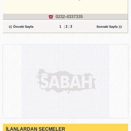
0232-4337335
1
|
2
|
3
Önceki Sayfa
Sonraki Sayfa
İLANLARDAN SEÇMELER