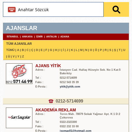
AJANSLAR
İSTANBUL
|
ANKARA
|
İZMİR
|
ANTALYA
|
ADANA
TÜM AJANSLAR
TÜMÜ
|
A
|
B
|
C
|
Ç
|
D
|
E
|
F
|
G
|
H
|
I
|
İ
|
J
|
K
|
L
|
M
|
N
|
O
|
Ö
|
P
|
R
|
S
|
Ş
|
T
|
U
|
Ü
|
V
|
Y
|
Z
AJANS YİTİK
Adres :
İstasyon Cad. Hallaç Hüseyin Sok. No:1 Kat:5
Bakırköy
Tel :
0212-5714699
Faks :
0212 543 35 39
E-Posta :
yitik@yitik.com
0212-5714699
AKADEMİA REKLAM
Adres :
Toros Mah. 78079 Sokak Yağmur Apt. K:1 D:2
Çukurova
Tel :
0322-2323300
Faks :
0322 232 33 00
E-Posta :
isomac01@hotmail.com