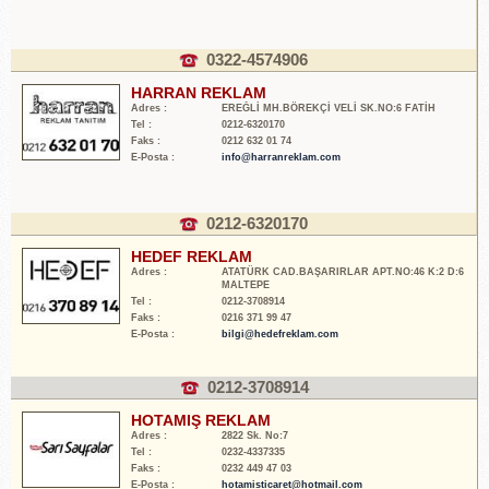
0322-4574906
HARRAN REKLAM
Adres :
EREĞLİ MH.BÖREKÇİ VELİ SK.NO:6 FATİH
Tel :
0212-6320170
Faks :
0212 632 01 74
E-Posta :
info@harranreklam.com
0212-6320170
HEDEF REKLAM
Adres :
ATATÜRK CAD.BAŞARIRLAR APT.NO:46 K:2 D:6
MALTEPE
Tel :
0212-3708914
Faks :
0216 371 99 47
E-Posta :
bilgi@hedefreklam.com
0212-3708914
HOTAMIŞ REKLAM
Adres :
2822 Sk. No:7
Tel :
0232-4337335
Faks :
0232 449 47 03
E-Posta :
hotamisticaret@hotmail.com