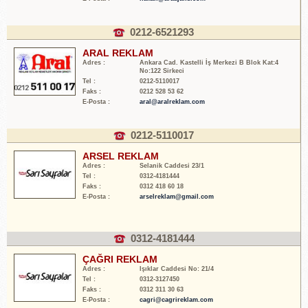
0212-6521293
ARAL REKLAM
Adres :
Ankara Cad. Kastelli İş Merkezi B Blok Kat:4
No:122 Sirkeci
Tel :
0212-5110017
Faks :
0212 528 53 62
E-Posta :
aral@aralreklam.com
0212-5110017
ARSEL REKLAM
Adres :
Selanik Caddesi 23/1
Tel :
0312-4181444
Faks :
0312 418 60 18
E-Posta :
arselreklam@gmail.com
0312-4181444
ÇAĞRI REKLAM
Adres :
Işıklar Caddesi No: 21/4
Tel :
0312-3127450
Faks :
0312 311 30 63
E-Posta :
cagri@cagrireklam.com