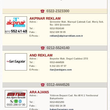
0322-2323300
AKPINAR REKLAM
Adres :
Şirinevler Mah. Mareşal Çakmak Cad. Meriç Sok.
No: 10/4 Şirinevler
Tel :
0212-5524140
Faks :
0212 639 59 05
E-Posta :
reklam@akpinarreklam.com.tr
0212-5524140
AND REKLAM
Adres :
Beşevler Mah. Degol Caddesi 27/3
Tel :
0312-4444526
Faks :
0.312 221 07 07
E-Posta :
ilan@andajans.com
0312-4444526
ARA AJANS
Adres :
Yıldırım Beyazıt Cad. No:48 K:1 Yenibosna/
Bahçelievler
Tel :
0212-6521293
Faks :
0212 652 24 30
E-Posta :
hakan@araajans.com