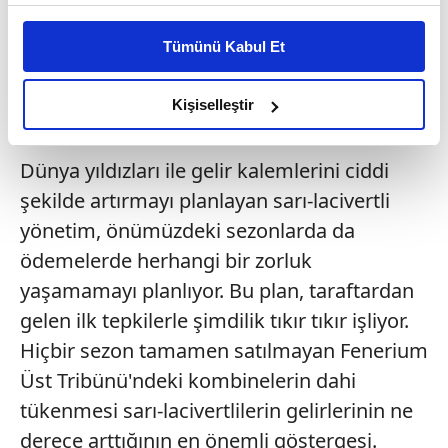
Bu çerezlere izin vermeniz halinde sizlere özel
Fenerbahçe, bu sezon sadece 12.2 milyon
kişiselleştirilmiş reklamlar sunabilir, sayfalarımızda sizlere
Euro bonservis ve kiralama bedeli
Tümünü Kabul Et
daha iyi reklam deneyimi yaşatabiliriz. Bunu yaparken
ödeyecek.
amacımızın size daha iyi bir reklam deneyimi sunmak
olduğunu ve sizlere en iyi içerikleri sunabilmek adına
Kişiselleştir
TARAFTAR KARŞILIĞINI VERİYOR
elimizden gelen çabayı gösterdiğimizi ve bu noktada,
reklamların maliyetlerimizi karşılamak noktasında tek gelir
Dünya yıldızları ile gelir kalemlerini ciddi
kalemimiz olduğunu sizlere hatırlatmak isteriz.
şekilde artırmayı planlayan sarı-lacivertli
Her halükârda, kullanıcılar, bu çerezlere izin vermedikleri
yönetim, önümüzdeki sezonlarda da
takdirde, kullanıcılara hedefli reklamlar
ödemelerde herhangi bir zorluk
gösterilmeyecektir."
yaşamamayı planlıyor. Bu plan, taraftardan
gelen ilk tepkilerle şimdilik tıkır tıkır işliyor.
Sizlere daha iyi bir hizmet sunabilmek için İnternet
Sitemizde kendimize ve üçüncü kişilere ait çerezler
Hiçbir sezon tamamen satılmayan Fenerium
kullanılmaktadır. Bu çerezler vasıtasıyla çeşitli kişisel
Üst Tribünü'ndeki kombinelerin dahi
verileriniz işlenmekte olup gerekli olan çerezler bilgi
tükenmesi sarı-lacivertlilerin gelirlerinin ne
toplumu hizmetlerinin sunulması amacıyla
derece arttığının en önemli göstergesi.
kullanılmaktadır. Diğer çerezler, sitemizin daha işlevsel