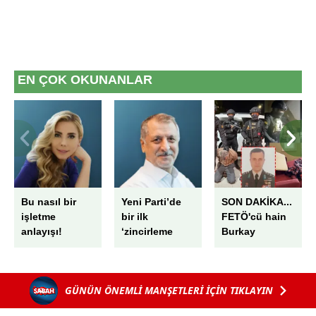
EN ÇOK OKUNANLAR
Bu nasıl bir
Yeni Parti’de
SON DAKİKA...
işletme
bir ilk
FETÖ'cü hain
anlayışı!
‘zincirleme
Burkay
rüşvet’
Karatepe'nin
ablası Ayşe
Alanur
GÜNÜN ÖNEMLİ MANŞETLERİ İÇİN TIKLAYIN
Karatepe
gözaltında: