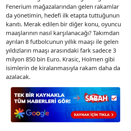
kılınması ve kişiselleştirilmesi ve sizlere yönelik
Fenerium mağazalarından gelen rakamlar
reklam/pazarlama faaliyetlerinin yapılması, amaçlarıyla
da yönetimin, hedefi ilk etapta tuttuğunun
sınırlı olarak açık rızanız dahilinde kullanılacaktır.
kanıtı. Merak edilen bir diğer konu, oyuncu
maaşlarının nasıl karşılanacağı? Takımdan
Çerezlere ilişkin tercihlerinizi aşağıda yer alan panel
vasıtasıyla belirleyebilirsiniz. Çerezlere ilişkin detaylı bilgi
ayrılan 8 futbolcunun yıllık maaşı ile gelen
için Ayarlar butonuna tıklayabilir,
Çerez Bilgilendirme
yıldızların maaşı arasındaki fark sadece 3
Metnimizi
ziyaret edebilirsiniz.
milyon 850 bin Euro. Krasic, Holmen gibi
isimlerin de kiralanmasıyla rakam daha da
6698 sayılı Kişisel Verilerin Korunması Kanunu uyarınca
hazırlanmış Aydınlatma Metnimizi okumak ve sitemizde
azalacak.
ilgili mevzuata uygun olarak kullanılan çerezlerle ilgili bilgi
almak için lütfen
tıklayınız
.