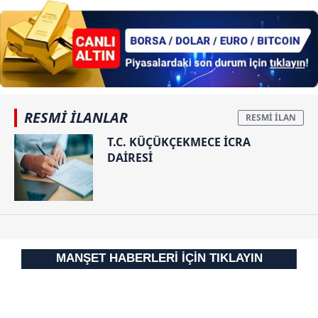
Yurt dışına
kaçmasına
yardım ettiği
tespit
edilmişti!
RESMİ İLANLAR
T.C. KÜÇÜKÇEKMECE İCRA
DAİRESİ
MANŞET HABERLERİ İÇİN TIKLAYIN