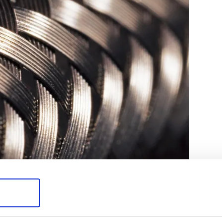
51:11
tirdiği yeni nesil karbon fiber