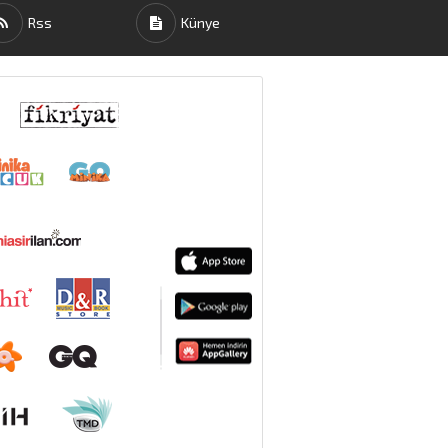
kin detaylı bilgi için Ayarlar
Rss
Künye
ak ve sitemizde ilgili