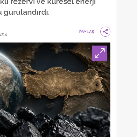
lı rezervi ve küresel enerji
 gurulandırdı.
PAYLAŞ
5:04