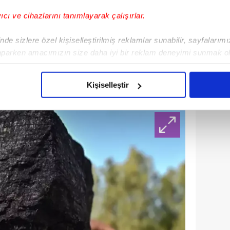
yıcı ve cihazlarını tanımlayarak çalışırlar.
de sizlere özel kişiselleştirilmiş reklamlar sunabilir, sayfalarım
aparken amacımızın size daha iyi bir reklam deneyimi sunmak ol
imizden gelen çabayı gösterdiğimizi ve bu noktada, reklamların ma
olduğunu sizlere hatırlatmak isteriz.
Kişiselleştir
çerezlere izin vermedikleri takdirde, kullanıcılara hedefli reklaml
abilmek için İnternet Sitemizde kendimize ve üçüncü kişilere ait 
isel verileriniz işlenmekte olup gerekli olan çerezler bilgi toplum
 çerezler, sitemizin daha işlevsel kılınması ve kişiselleştirilmes
 yapılması, amaçlarıyla sınırlı olarak açık rızanız dahilinde kulla
aşağıda yer alan panel vasıtasıyla belirleyebilirsiniz. Çerezlere iliş
lgilendirme Metnimizi
ziyaret edebilirsiniz.
Korunması Kanunu uyarınca hazırlanmış Aydınlatma Metnimizi okum