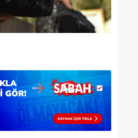
 çerezlerle ilgili bilgi almak için lütfen
tıklayınız
.