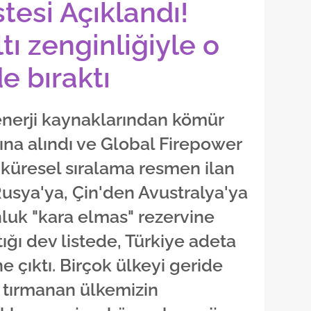
stesi Açıklandı!
tı zenginliğiyle o
de bıraktı
nerji kaynaklarından kömür
ına alındı ve Global Firepower
 küresel sıralama resmen ilan
Rusya'ya, Çin'den Avustralya'ya
nluk "kara elmas" rezervine
tığı dev listede, Türkiye adeta
ne çıktı. Birçok ülkeyi geride
a tırmanan ülkemizin