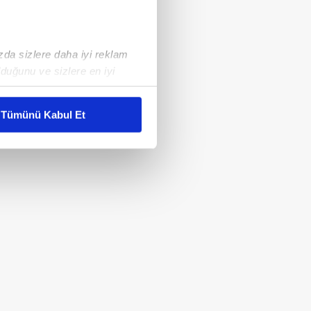
ızda sizlere daha iyi reklam
duğunu ve sizlere en iyi
liyetlerimizi karşılamak
Tümünü Kabul Et
ar gösterilmeyecektir."
çerezler kullanılmaktadır. Bu
u hizmetlerinin sunulması
i ve sizlere yönelik
nılacaktır.
kin detaylı bilgi için Ayarlar
ak ve sitemizde ilgili