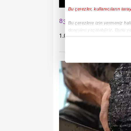
Bu çerezler, kullanıcıların tara
83 - TAYVAN
Bu çerezlere izin vermeniz halin
deneyimi yaşatabiliriz. Bunu y
1.000.000 m³
içerikleri sunabilmek adına el
noktasında tek gelir kalemimiz 
Her halükârda, kullanıcılar, bu 
Sizlere daha iyi bir hizmet sun
çerezler vasıtasıyla çeşitli kiş
amacıyla kullanılmaktadır. Diğer
reklam/pazarlama faaliyetlerinin
Çerezlere ilişkin tercihlerinizi 
butonuna tıklayabilir,
Çerez Bi
6698 sayılı Kişisel Verilerin 