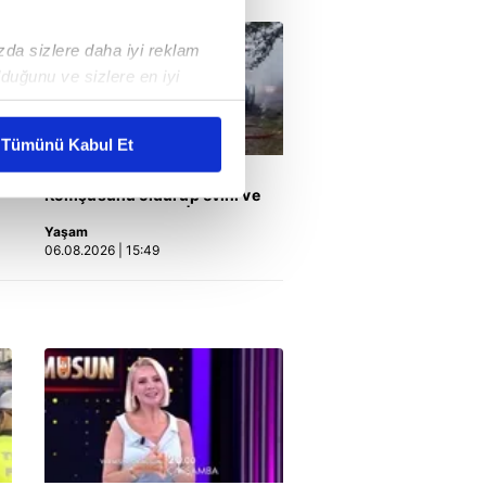
ızda sizlere daha iyi reklam
duğunu ve sizlere en iyi
liyetlerimizi karşılamak
Tümünü Kabul Et
Kastamonu'da vahşet!
ar gösterilmeyecektir."
Komşusunu öldürüp evini ve
aracını ateşe verdi | Video
çerezler kullanılmaktadır. Bu
Yaşam
06.08.2026 | 15:49
u hizmetlerinin sunulması
i ve sizlere yönelik
nılacaktır.
kin detaylı bilgi için Ayarlar
ak ve sitemizde ilgili