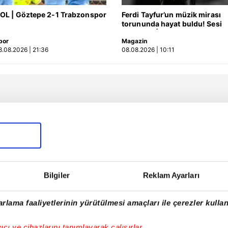
OL | Göztepe 2-1 Trabzonspor
Ferdi Tayfur’un müzik mirası
torununda hayat buldu! Sesi
olay oldu | Video
por
Magazin
8.08.2026 | 21:36
08.08.2026 | 10:11
Bilgiler
Reklam Ayarları
rlama faaliyetlerinin yürütülmesi amaçları ile çerezler kullan
yıcı ve cihazlarını tanımlayarak çalışırlar.