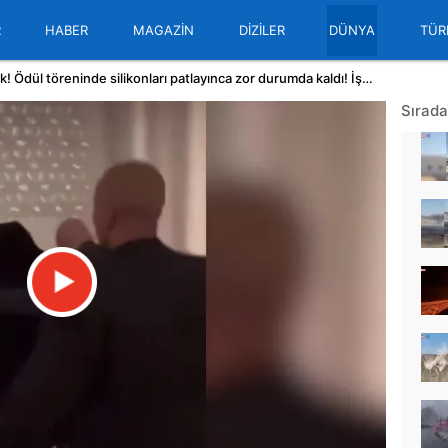
R
HABER
MAGAZİN
DİZİLER
DÜNYA
TÜR
Ünlü şarkıcıya büyük şok! Ödül töreninde silikonları patlayınca zor durumda kaldı! İşte o anlar... | Video
Sırada