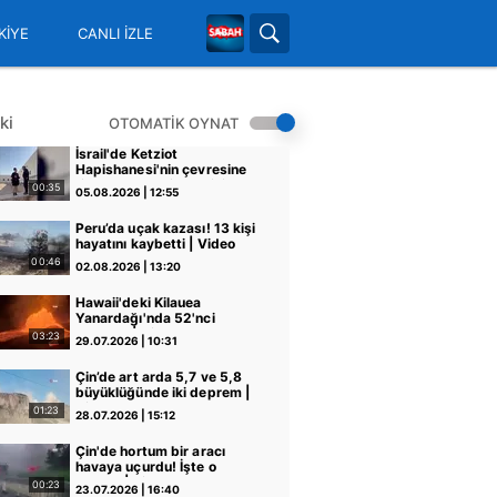
KİYE
CANLI İZLE
ki
OTOMATİK OYNAT
İsrail'de Ketziot
Hapishanesi'nin çevresine
timsah yerleştirmek için
00:35
05.08.2026 | 12:55
hendeklerin kazıldığı
görüntülendi | Video
Peru’da uçak kazası! 13 kişi
hayatını kaybetti | Video
00:46
02.08.2026 | 13:20
Hawaii'deki Kilauea
Yanardağı'nda 52'nci
patlama | Video
03:23
29.07.2026 | 10:31
Çin’de art arda 5,7 ve 5,8
büyüklüğünde iki deprem |
Video
01:23
28.07.2026 | 15:12
Çin'de hortum bir aracı
havaya uçurdu! İşte o
anlar... | Video
00:23
23.07.2026 | 16:40