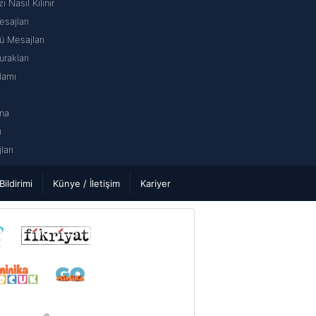
ı Nasıl Kılınır
sajları
 Mesajları
rakları
lamı
na
ı
arı
 Bildirimi
Künye / İletişim
Kariyer