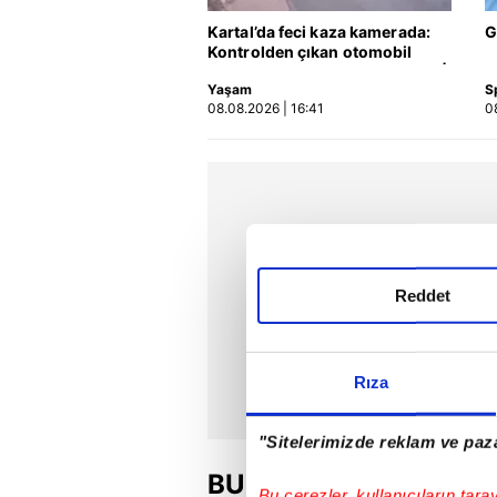
Kartal’da feci kaza kamerada:
G
Kontrolden çıkan otomobil
araçlara çarpıp böyle takla attı |
Yaşam
S
Video
08.08.2026 | 16:41
0
Reddet
Rıza
"Sitelerimizde reklam ve paza
BU HAFTA
Bu çerezler, kullanıcıların tara