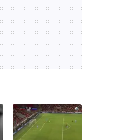
övdü: "Her şey çok
00:17
08.07.2026 | 15:06
güzeldi" | Video
Ankara'ya gelen Fransa
Cumhurbaşkanı Macron,
Seğmenler Park'ında koşu
00:52
08.07.2026 | 09:16
yaptı | Video
SON DAKİKA | Şam'da
korku dolu anlar:
Macron'un kaldığı otelin
00:43
07.07.2026 | 11:04
yakınında patlama! | Video
Hamaney’e Tahran’da son
veda! Binler meydanlara
toplandı | Video
02:33
06.07.2026 | 13:54
Trump'ın makam araçlarını
Türkiye'ye getiren C-17 tipi
uçak, Ankara
01:00
06.07.2026 | 11:12
Havalimanı'nda
görüntülendi | Video
NATO ülkelerinin
Ankara'daki bazı
büyükelçileri, NATO Ankara
04:00
04.07.2026 | 14:43
Zirvesi'ni değerlendirdi |
Video
Pakistan'da yolcu otobüsü
dev çukura uçtu: 40 ölü |
Video
01:23
03.07.2026 | 14:06