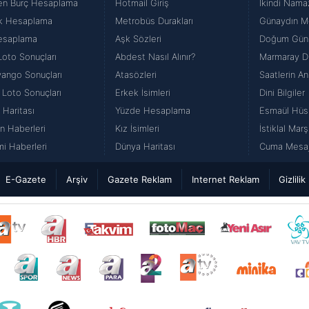
en Burç Hesaplama
Hotmail Giriş
İkindi Namaz
k Hesaplama
Metrobüs Durakları
Günaydın Me
esaplama
Aşk Sözleri
Doğum Günü
Loto Sonuçları
Abdest Nasıl Alınır?
Marmaray Du
iyango Sonuçları
Atasözleri
Saatlerin An
 Loto Sonuçları
Erkek İsimleri
Dini Bilgiler
 Haritası
Yüzde Hesaplama
Esmaül Hüs
n Haberleri
Kız İsimleri
İstiklal Marş
i Haberleri
Dünya Haritası
Cuma Mesajl
E-Gazete
Arşiv
Gazete Reklam
Internet Reklam
Gizlilik