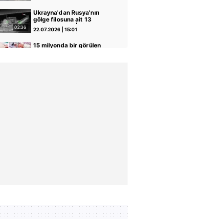
Ukrayna'dan Rusya'nın
gölge filosuna ait 13
gemiye saldırı | Video
02:36
22.07.2026 | 15:01
15 milyonda bir görülen
mucize doğum: Tek
yumurta dördüzleri
01:08
22.07.2026 | 09:50
dünyaya geldi | Video
Fildişi Sahili'nde feci kaza!
Yolcu otobüsü nehre uçtu:
24 ölü, 36 yaralı | Video
00:41
14.07.2026 | 16:04
Yolcu uçağında panik
anları: Motordan kopan
parça kabindeki camı kırdı!
00:15
10.07.2026 | 15:29
| Video
Çin sular altında kaldı:
Çiftlikten 900 yılan kaçtı |
Video
00:27
10.07.2026 | 11:15
Yunanistan’da acil iniş
yapan F-16 savaş uçağı
alev aldı | Video
01:07
09.07.2026 | 16:20
ABD Başkanı Donald
Trump, Türk lezzetlerini