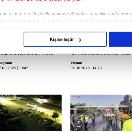
de sizlere özel kişiselleştirilmiş reklamlar sunabilir, sayfalarım
aparken amacımızın size daha iyi bir reklam deneyimi sunmak ol
imizden gelen çabayı gösterdiğimizi ve bu noktada, reklamların ma
olduğunu sizlere hatırlatmak isteriz.
Kişiselleştir
ar Mısın Yok Musun 29. Bölüm
Küçükçekmece'de otomobilin
çerezlere izin vermedikleri takdirde, kullanıcılara hedefli reklaml
ragmanı yayınlandı | Video
İETT otobüsüne çarptığı kaza
kamerada | Video
abilmek için İnternet Sitemizde kendimize ve üçüncü kişilere ait 
ragman
Yaşam
5.08.2026 | 10:45
05.08.2026 | 14:28
isel verileriniz işlenmekte olup gerekli olan çerezler bilgi toplum
 çerezler, sitemizin daha işlevsel kılınması ve kişiselleştirilmes
 yapılması, amaçlarıyla sınırlı olarak açık rızanız dahilinde kulla
aşağıda yer alan panel vasıtasıyla belirleyebilirsiniz. Çerezlere iliş
lgilendirme Metnimizi
ziyaret edebilirsiniz.
Korunması Kanunu uyarınca hazırlanmış Aydınlatma Metnimizi okum
 çerezlerle ilgili bilgi almak için lütfen
tıklayınız
.