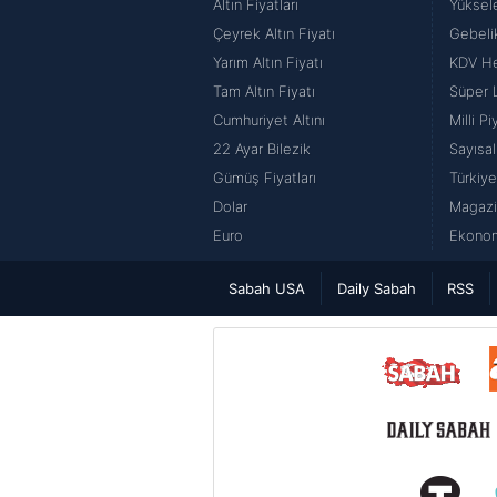
Altın Fiyatları
Yüksel
Çeyrek Altın Fiyatı
Gebeli
Yarım Altın Fiyatı
KDV H
Tam Altın Fiyatı
Süper 
Cumhuriyet Altını
Milli P
22 Ayar Bilezik
Sayısal
Gümüş Fiyatları
Türkiye
Dolar
Magazi
Euro
Ekonom
Sabah USA
Daily Sabah
RSS