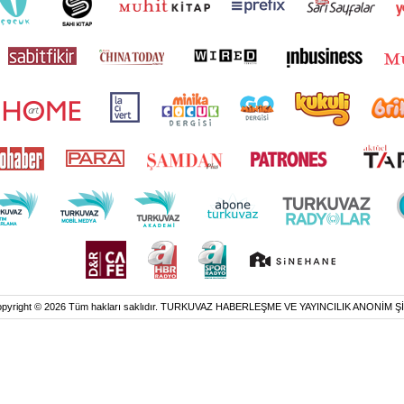
pyright © 2026 Tüm hakları saklıdır. TURKUVAZ HABERLEŞME VE YAYINCILIK ANONİM Ş