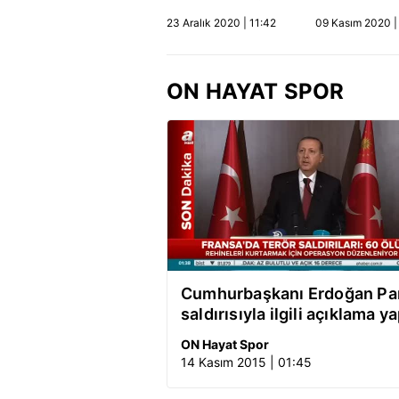
Elektrikli ceket
geliyor! iPho
23 Aralık 2020 | 11:42
09 Kasım 2020 |
nasıl çalışıyor? |
Mini, iPhone1
Video
iPhone 12 Pro
iPhone12 Pro
fiyatları belli 
ON HAYAT SPOR
Video
Cumhurbaşkanı Erdoğan Pa
saldırısıyla ilgili açıklama ya
ON Hayat Spor
14 Kasım 2015 | 01:45