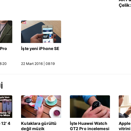
Çelik:
birli
politi
 Pro
İşte yeni iPhone SE
8:20
22 Mart 2016 | 08:19
I
 12' 4
Kulaklara gürültü
İşte Huawei Watch
Apple 
değil müzik
GT2 Pro incelemesi
vitrini