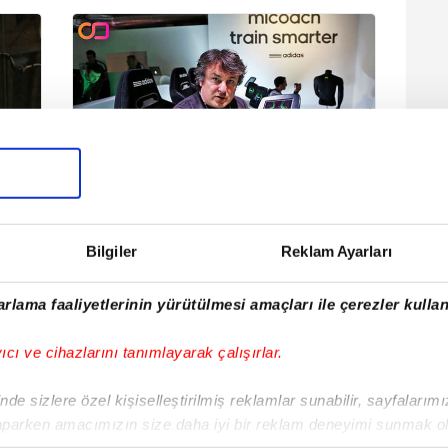
 ne
Futbolcular tabletten takipte
Bilgiler
Reklam Ayarları
ON Hayat Spor
16 Şubat 2015 | 14:31
rlama faaliyetlerinin yürütülmesi amaçları ile çerezler kullan
yıcı ve cihazlarını tanımlayarak çalışırlar.
de sizlere özel kişiselleştirilmiş reklamlar sunabilir, sayfalarım
aparken amacımızın size daha iyi bir reklam deneyimi sunmak ol