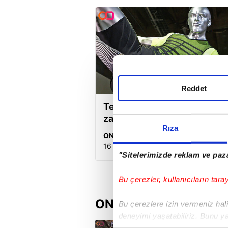
Reddet
Teknoloji Türkiye'de sahaya
zaman inecek?
Rıza
ON Hayat Spor
16 Şubat 2015 | 14:31
"Sitelerimizde reklam ve paza
Bu çerezler, kullanıcıların tara
ON HAYAT EĞITIM
Bu çerezlere izin vermeniz halin
deneyimi yaşatabiliriz. Bunu y