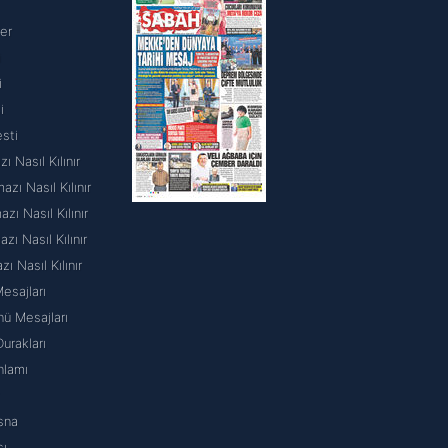
er
i
i
i
sti
ı Nasıl Kılınır
zı Nasıl Kılınır
ı Nasıl Kılınır
ı Nasıl Kılınır
ı Nasıl Kılınır
esajları
ü Mesajları
urakları
nlamı
sna
şı