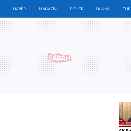
R
HABER
MAGAZİN
DİZİLER
DÜNYA
TÜR
AK Pa