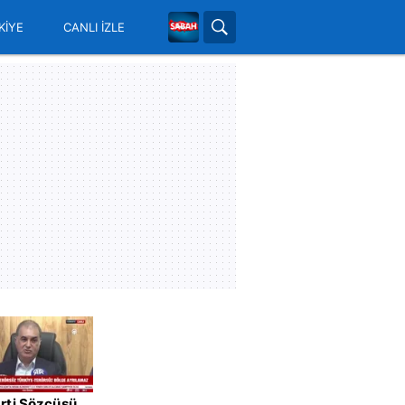
KİYE
CANLI İZLE
rti Sözcüsü