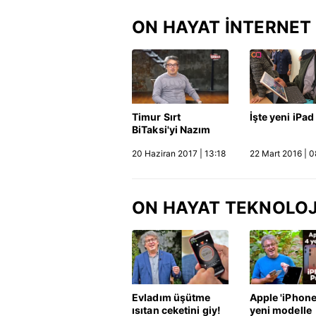
ON HAYAT İNTERNET
Timur Sırt
İşte yeni iPad
BiTaksi'yi Nazım
Salur ve Soner
20 Haziran 2017 | 13:18
22 Mart 2016 | 0
Canko ile konuştu
ON HAYAT TEKNOLOJ
Evladım üşütme
Apple 'iPhone
ısıtan ceketini giy!
yeni modelle