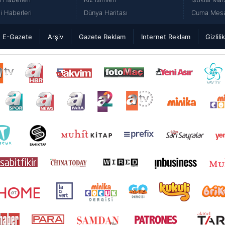
 Haberleri
Dünya Haritası
Cuma Mesaj
E-Gazete
Arşiv
Gazete Reklam
Internet Reklam
Gizlili