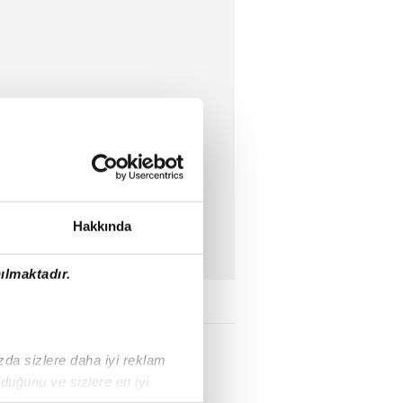
Hakkında
ılmaktadır.
ızda sizlere daha iyi reklam
duğunu ve sizlere en iyi