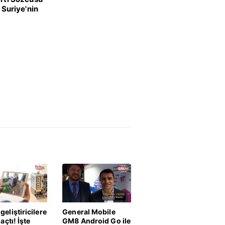
 Suriye'nin
ğine dönük
ka izledik
geliştiricilere
General Mobile
 açtı! İşte
GM8 Android Go ile