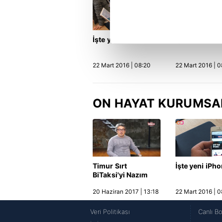
içerikleri sunabilmek adına el
noktasında tek gelir kalemimiz 
Her halükârda, kullanıcılar, bu 
İşte yeni iPad Pro
İşte yeni iPh
Sizlere daha iyi bir hizmet sun
22 Mart 2016 | 08:20
22 Mart 2016 | 0
çerezler vasıtasıyla çeşitli kiş
amacıyla kullanılmaktadır. Diğer
reklam/pazarlama faaliyetlerinin
ON HAYAT KURUMSA
Çerezlere ilişkin tercihlerinizi 
butonuna tıklayabilir,
Çerez Bi
6698 sayılı Kişisel Verilerin 
Timur Sırt
İşte yeni iPh
mevzuata uygun olarak kullanılan
BiTaksi'yi Nazım
Salur ve Soner
20 Haziran 2017 | 13:18
22 Mart 2016 | 0
Canko ile konuştu
Veri Politikası
Canlı B