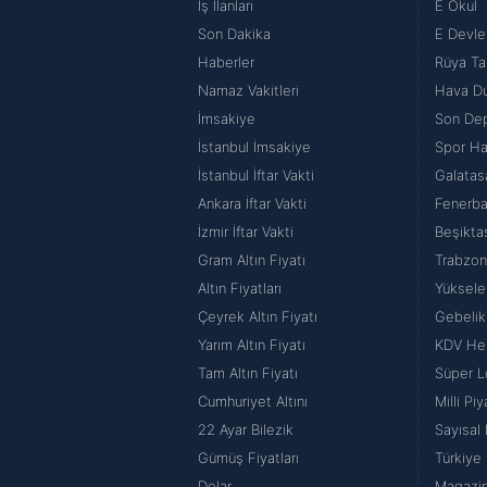
İş İlanları
E Okul
Son Dakika
E Devlet
Haberler
Rüya Tab
Namaz Vakitleri
Hava D
İmsakiye
Son De
İstanbul İmsakiye
Spor Ha
İstanbul İftar Vakti
Galatas
Ankara İftar Vakti
Fenerba
İzmir İftar Vakti
Beşikta
Gram Altın Fiyatı
Trabzon
Altın Fiyatları
Yüksele
Çeyrek Altın Fiyatı
Gebeli
Yarım Altın Fiyatı
KDV He
Tam Altın Fiyatı
Süper L
Cumhuriyet Altını
Milli Pi
22 Ayar Bilezik
Sayısal 
Gümüş Fiyatları
Türkiye 
Dolar
Magazin