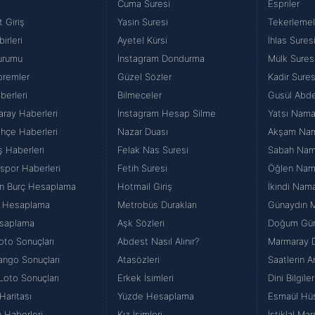
Cuma Suresi
Espriler
 Giriş
Yasin Suresi
Tekerlemel
irleri
Ayetel Kürsi
İhlas Sures
urumu
İnstagram Dondurma
Mülk Sures
premler
Güzel Sözler
Kadir Sures
berleri
Bilmeceler
Gusül Abde
aray Haberleri
İnstagram Hesap Silme
Yatsı Namaz
hçe Haberleri
Nazar Duası
Akşam Nama
ş Haberleri
Felak Nas Suresi
Sabah Namaz
spor Haberleri
Fetih Suresi
Öğlen Namaz
n Burç Hesaplama
Hotmail Giriş
İkindi Namaz
k Hesaplama
Metrobüs Durakları
Günaydın M
saplama
Aşk Sözleri
Doğum Gün
oto Sonuçları
Abdest Nasıl Alınır?
Marmaray D
yango Sonuçları
Atasözleri
Saatlerin A
Loto Sonuçları
Erkek İsimleri
Dini Bilgiler
Haritası
Yüzde Hesaplama
Esmaül Hü
 Haberleri
Kız İsimleri
İstiklal Mar