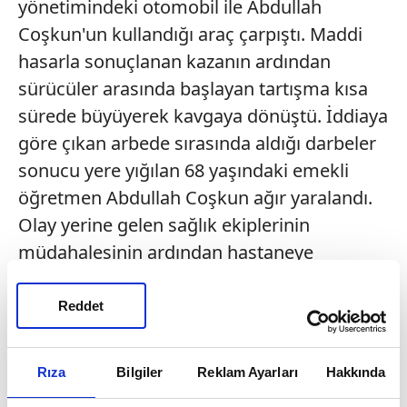
yönetimindeki otomobil ile Abdullah
Coşkun'un kullandığı araç çarpıştı. Maddi
hasarla sonuçlanan kazanın ardından
sürücüler arasında başlayan tartışma kısa
sürede büyüyerek kavgaya dönüştü. İddiaya
göre çıkan arbede sırasında aldığı darbeler
sonucu yere yığılan 68 yaşındaki emekli
öğretmen Abdullah Coşkun ağır yaralandı.
Olay yerine gelen sağlık ekiplerinin
müdahalesinin ardından hastaneye
kaldırılan Coşkun, doktorların tüm çabasına
rağmen kurtarılamadı. Olay sonrası
Reddet
gözaltına alınan İlhan İhtiyaroğlu ise
çıkarıldığı mahkemece tutuklandı.
Rıza
Bilgiler
Reklam Ayarları
Hakkında