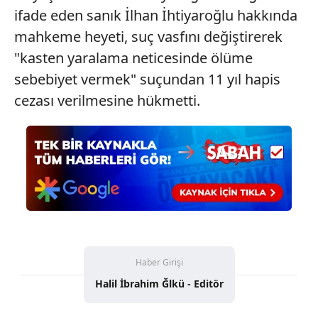
almak için lütfen
tıklayınız
.
ifade eden sanık İlhan İhtiyaroğlu hakkında
mahkeme heyeti, suç vasfını değiştirerek
"kasten yaralama neticesinde ölüme
sebebiyet vermek" suçundan 11 yıl hapis
cezası verilmesine hükmetti.
Haber Girişi
Halil İbrahim Ğlkü - Editör