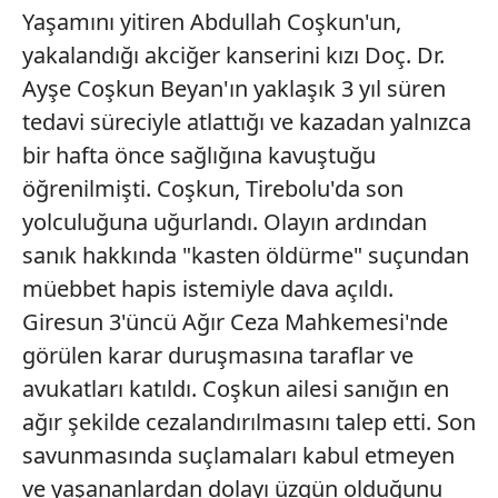
Yaşamını yitiren Abdullah Coşkun'un,
Sizlere daha iyi bir hizmet sunabilmek için İnternet
Sitemizde kendimize ve üçüncü kişilere ait çerezler
yakalandığı akciğer kanserini kızı Doç. Dr.
kullanılmaktadır. Bu çerezler vasıtasıyla çeşitli kişisel
Ayşe Coşkun Beyan'ın yaklaşık 3 yıl süren
verileriniz işlenmekte olup gerekli olan çerezler bilgi
tedavi süreciyle atlattığı ve kazadan yalnızca
toplumu hizmetlerinin sunulması amacıyla
bir hafta önce sağlığına kavuştuğu
kullanılmaktadır. Diğer çerezler, sitemizin daha işlevsel
kılınması ve kişiselleştirilmesi ve sizlere yönelik
öğrenilmişti. Coşkun, Tirebolu'da son
reklam/pazarlama faaliyetlerinin yapılması, amaçlarıyla
yolculuğuna uğurlandı. Olayın ardından
sınırlı olarak açık rızanız dahilinde kullanılacaktır.
sanık hakkında "kasten öldürme" suçundan
müebbet hapis istemiyle dava açıldı.
Çerezlere ilişkin tercihlerinizi aşağıda yer alan panel
vasıtasıyla belirleyebilirsiniz. Çerezlere ilişkin detaylı bilgi
Giresun 3'üncü Ağır Ceza Mahkemesi'nde
için Ayarlar butonuna tıklayabilir,
Çerez Bilgilendirme
görülen karar duruşmasına taraflar ve
Metnimizi
ziyaret edebilirsiniz.
avukatları katıldı. Coşkun ailesi sanığın en
ağır şekilde cezalandırılmasını talep etti. Son
6698 sayılı Kişisel Verilerin Korunması Kanunu uyarınca
hazırlanmış Aydınlatma Metnimizi okumak ve sitemizde
savunmasında suçlamaları kabul etmeyen
ilgili mevzuata uygun olarak kullanılan çerezlerle ilgili bilgi
ve yaşananlardan dolayı üzgün olduğunu