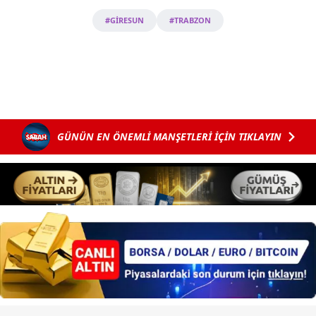
#GİRESUN
#TRABZON
GÜNÜN EN ÖNEMLİ MANŞETLERİ İÇİN TIKLAYIN