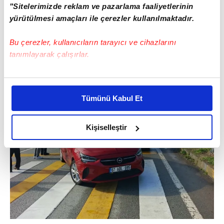
"Sitelerimizde reklam ve pazarlama faaliyetlerinin
yürütülmesi amaçları ile çerezler kullanılmaktadır.
Bu çerezler, kullanıcıların tarayıcı ve cihazlarını
tanımlayarak çalışırlar.
Bu çerezlere izin vermeniz halinde sizlere özel
kişiselleştirilmiş reklamlar sunabilir, sayfalarımızda sizlere
Tümünü Kabul Et
daha iyi reklam deneyimi yaşatabiliriz. Bunu yaparken
amacımızın size daha iyi bir reklam deneyimi sunmak
olduğunu ve sizlere en iyi içerikleri sunabilmek adına
Kişiselleştir
elimizden gelen çabayı gösterdiğimizi ve bu noktada,
reklamların maliyetlerimizi karşılamak noktasında tek gelir
kalemimiz olduğunu sizlere hatırlatmak isteriz.
Her halükârda, kullanıcılar, bu çerezlere izin vermedikleri
takdirde, kullanıcılara hedefli reklamlar
gösterilmeyecektir."