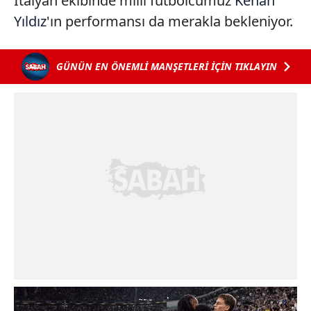
İtalyan ekibinde milli futbolcumuz
Kenan
Yıldız
'ın performansı da merakla bekleniyor.
GÜNÜN EN ÖNEMLİ MANŞETLERİ İÇİN TIKLAYIN