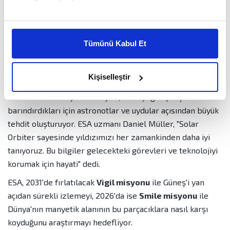
konumdan gözlem yaparak Kasım 2020 ile Aralık 2022
Bu çerezlere izin vermeniz halinde sizlere özel
arasında 300'den fazla olay kaydetti. Araştırmacılar,
kişiselleştirilmiş reklamlar sunabilir, sayfalarımızda sizlere
elektronları kaynağında, "bozulmamış" hâlleriyle ölçerek
Tümünü Kabul Et
daha iyi reklam deneyimi yaşatabiliriz. Bunu yaparken
parçacıkların tam olarak ne zaman ve nerede oluştuğunu
amacımızın size daha iyi bir reklam deneyimi sunmak
belirledi.
olduğunu ve sizlere en iyi içerikleri sunabilmek adına
Kişiselleştir
Bu bulgu,
uzay havası tahminleri
açısından kritik.
elimizden gelen çabayı gösterdiğimizi ve bu noktada,
reklamların maliyetlerimizi karşılamak noktasında tek gelir
Özellikle CME kaynaklı olaylar, daha yoğun parçacık
kalemimiz olduğunu sizlere hatırlatmak isteriz.
barındırdıkları için astronotlar ve uydular açısından büyük
tehdit oluşturuyor. ESA uzmanı Daniel Müller, "Solar
Her halükârda, kullanıcılar, bu çerezlere izin vermedikleri
Orbiter sayesinde yıldızımızı her zamankinden daha iyi
takdirde, kullanıcılara hedefli reklamlar
tanıyoruz. Bu bilgiler gelecekteki görevleri ve teknolojiyi
gösterilmeyecektir."
korumak için hayati" dedi.
ESA, 2031'de fırlatılacak
Vigil misyonu
ile Güneş'i yan
Sizlere daha iyi bir hizmet sunabilmek için İnternet
Sitemizde kendimize ve üçüncü kişilere ait çerezler
açıdan sürekli izlemeyi, 2026'da ise
Smile misyonu
ile
kullanılmaktadır. Bu çerezler vasıtasıyla çeşitli kişisel
Dünya'nın manyetik alanının bu parçacıklara nasıl karşı
verileriniz işlenmekte olup gerekli olan çerezler bilgi
koyduğunu araştırmayı hedefliyor.