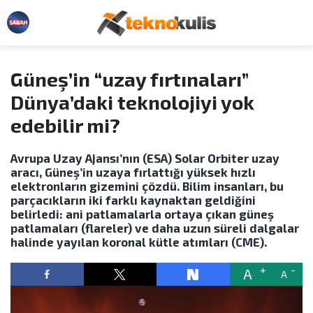
Güneş’in “uzay fırtınaları”
Dünya’daki teknolojiyi yok
edebilir mi?
Avrupa Uzay Ajansı’nın (ESA) Solar Orbiter uzay
aracı, Güneş’in uzaya fırlattığı yüksek hızlı
elektronların gizemini çözdü. Bilim insanları, bu
parçacıkların iki farklı kaynaktan geldiğini
belirledi: ani patlamalarla ortaya çıkan güneş
patlamaları (flareler) ve daha uzun süreli dalgalar
halinde yayılan koronal kütle atımları (CME).
A
A