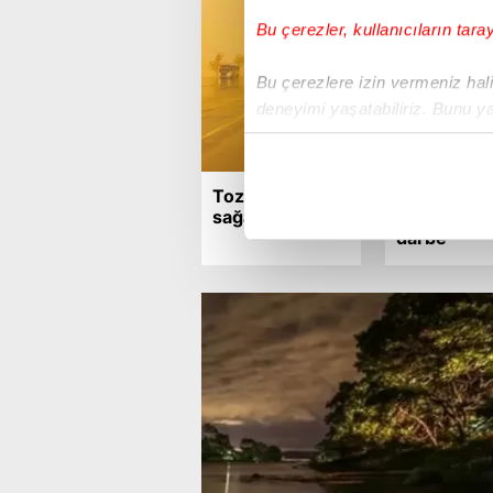
Bu çerezler, kullanıcıların tara
Bu çerezlere izin vermeniz halin
deneyimi yaşatabiliriz. Bunu y
içerikleri sunabilmek adına el
noktasında tek gelir kalemimiz 
Toz fırtınası ve
30 ilde DE
Her halükârda, kullanıcılar, bu 
sağanak geliyor
eşzamanlı
darbe
Sizlere daha iyi bir hizmet sun
çerezler vasıtasıyla çeşitli kiş
amacıyla kullanılmaktadır. Diğer
reklam/pazarlama faaliyetlerinin
Çerezlere ilişkin tercihlerinizi 
butonuna tıklayabilir,
Çerez Bi
6698 sayılı Kişisel Verilerin 