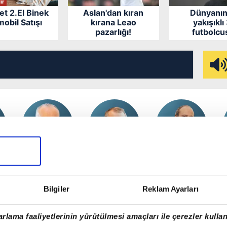
ır
et 2.El Binek
Aslan'dan kıran
Dünyanın
obil Satışı
kırana Leao
yakışıklı
pazarlığı!
futbolcu
HAŞMET
MAHMUT ÖVÜR
SALİH TUNA
LU
BABAOĞLU
Silahlar susar,
Salah’a da
r’
Haftanın
şehirler...
yazık olur
Notları:
Bilgiler
Reklam Ayarları
Yakalamaya...
rlama faaliyetlerinin yürütülmesi amaçları ile çerezler kullan