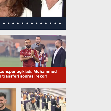
zonspor açıkladı: Muhammed
h transferi sonrası rekor!