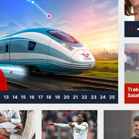
1
Trab
Sala
2
13
14
15
16
17
18
19
20
21
22
23
24
25