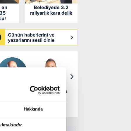
 en
Belediyede 3.2
 35
milyarlık kara delik
su!
Günün haberlerini ve
yazarlarını sesli dinle
BERCAN TUTAR
PROF. DR. OSMAN
MURAT
YASE
MÜFTÜOĞLU
ÖZBOSTAN
YILDI
Mekke’den
Dondurma:
Bir marka, bir
Günd
gelen muştu
Düşman mı,
hikâye ve...
otobüs 
Hakkında
dost mu?
yolcu
ılmaktadır.