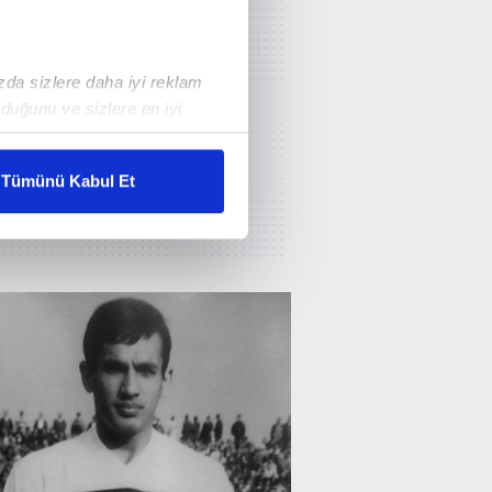
ızda sizlere daha iyi reklam
duğunu ve sizlere en iyi
liyetlerimizi karşılamak
Tümünü Kabul Et
ar gösterilmeyecektir."
çerezler kullanılmaktadır. Bu
u hizmetlerinin sunulması
i ve sizlere yönelik
nılacaktır.
kin detaylı bilgi için Ayarlar
ak ve sitemizde ilgili