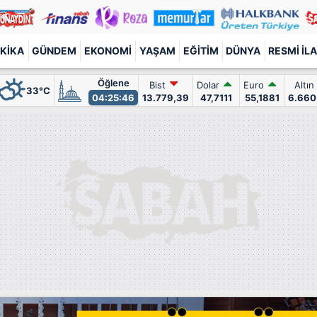
KIKA
GÜNDEM
EKONOMI
YAŞAM
EĞITIM
DÜNYA
RESMI İL
Öğlene
Bist
Dolar
Euro
Altın
33°C
04:25:44
13.779,39
47,7111
55,1881
6.660