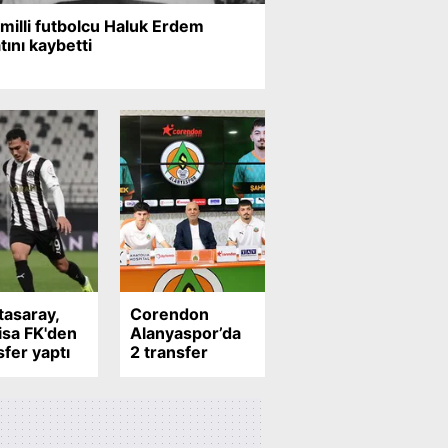
 milli futbolcu Haluk Erdem
tını kaybetti
tasaray,
Corendon
sa FK'den
Alanyaspor’da
sfer yaptı
2 transfer
birden