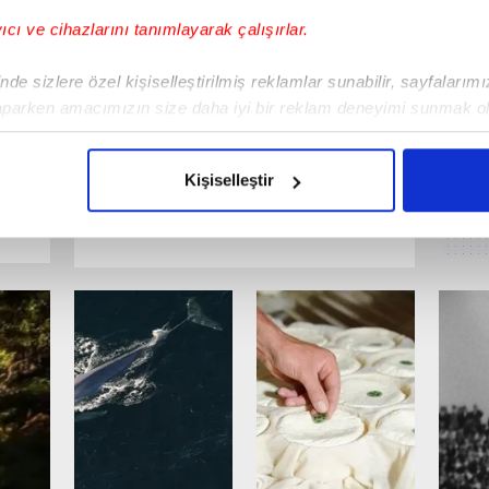
yıcı ve cihazlarını tanımlayarak çalışırlar.
de sizlere özel kişiselleştirilmiş reklamlar sunabilir, sayfalarım
aparken amacımızın size daha iyi bir reklam deneyimi sunmak ol
imizden gelen çabayı gösterdiğimizi ve bu noktada, reklamların ma
olduğunu sizlere hatırlatmak isteriz.
Kişiselleştir
AŞ’a
Haraç çetesine 24 tutuklama
çerezlere izin vermedikleri takdirde, kullanıcılara hedefli reklaml
abilmek için İnternet Sitemizde kendimize ve üçüncü kişilere ait 
isel verileriniz işlenmekte olup gerekli olan çerezler bilgi toplum
 çerezler, sitemizin daha işlevsel kılınması ve kişiselleştirilmes
 yapılması, amaçlarıyla sınırlı olarak açık rızanız dahilinde kulla
aşağıda yer alan panel vasıtasıyla belirleyebilirsiniz. Çerezlere iliş
lgilendirme Metnimizi
ziyaret edebilirsiniz.
Korunması Kanunu uyarınca hazırlanmış Aydınlatma Metnimizi okum