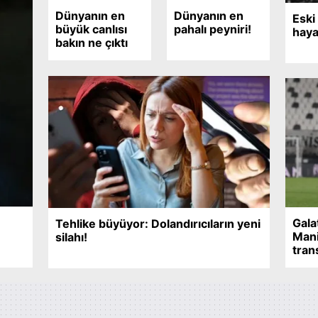
 çerezlerle ilgili bilgi almak için lütfen
tıklayınız
.
Dünyanın en
Dünyanın en
Eski
büyük canlısı
pahalı peyniri!
haya
bakın ne çıktı
Gala
Tehlike büyüyor: Dolandırıcıların yeni
Mani
silahı!
tran