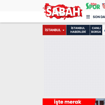
SON DA
İSTANBUL
CANLI
İSTANBUL
Türkiye'nin en iyi haber sitesi
HABERLERİ
BORSA