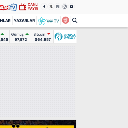
CANLI
YAYIN
ANLAR
YAZARLAR
Gümüş
Bitcoin
,545
97,572
$64.957