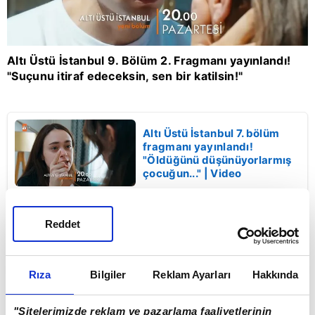
Altı Üstü İstanbul 9. Bölüm 2. Fragmanı yayınlandı!
A
"Suçunu itiraf edeceksin, sen bir katilsin!"
"
Altı Üstü İstanbul 7. bölüm
fragmanı yayınlandı!
"Öldüğünü düşünüyorlarmış
çocuğun..." | Video
Altı Üstü İstanbul 6. Bölüm
Fragmanı yayınlandı!
Reddet
"Yıllardır hasretinden
öldüğüm evladım Naz'mış!" |
Video
Rıza
Bilgiler
Reklam Ayarları
Hakkında
FRAGMANLAR
BUNLARI DA İZLE
"Sitelerimizde reklam ve pazarlama faaliyetlerinin