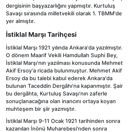
dergisinin başyazarlığını yapmıştır. Kurtuluş
toplumu hizmetlerinin sunulması amacıyla
Savaşı sırasında milletvekili olarak 1. TBMM'de
kullanılmaktadır. Diğer çerezler, sitemizin daha işlevsel
yer almıştır.
kılınması ve kişiselleştirilmesi ve sizlere yönelik
reklam/pazarlama faaliyetlerinin yapılması, amaçlarıyla
İstiklal Marşı Tarihçesi
sınırlı olarak açık rızanız dahilinde kullanılacaktır.
İstiklal Marşı 1921 yılında Ankara'da yazılmıştır.
Çerezlere ilişkin tercihlerinizi aşağıda yer alan panel
O dönem Maarif Vekili Hamdullah Suphi Bey,
vasıtasıyla belirleyebilirsiniz. Çerezlere ilişkin detaylı bilgi
İstiklal Marşı'nın yazılması konusunda Mehmet
için Ayarlar butonuna tıklayabilir,
Çerez Bilgilendirme
Akif Ersoy'a ricada bulunmuştur. Mehmet Akif
Metnimizi
ziyaret edebilirsiniz.
Ersoy da bu talebi kabul ederek Ankara'da
6698 sayılı Kişisel Verilerin Korunması Kanunu uyarınca
bulunan Taceddin Dergâhı'na kapanmıştır. Şair
hazırlanmış Aydınlatma Metnimizi okumak ve sitemizde
bu dergâhta, Kurtuluş Savaşı'nın zaferle
ilgili mevzuata uygun olarak kullanılan çerezlerle ilgili bilgi
sonuçlanacağına olan inancını ortaya koyan
almak için lütfen
tıklayınız
.
muhteşem bir şiir yazmıştır.
İstiklal Marşı 9-11 Ocak 1921 tarihinden sonra
kazanılan İnönü Muharebesi'nden sonra