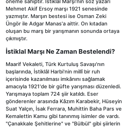
öneme sahiptir. İstiklal Marşı'nın söz yazarı
Mehmet Akif Ersoy marşı 1921 senesinde
yazmıştır. Marşın bestesi ise Osman Zeki
Üngör ile Adgar Manas'a aittir. On kıtadan
oluşan bu marş bir yarışmanın sonunda ortaya
çıkmıştır.
İstiklal Marşı Ne Zaman Bestelendi?
Maarif Vekaleti, Türk Kurtuluş Savaşı'nın
başlarında, İstiklâl Harbi'nin millî bir ruh
içerisinde kazanılması imkânını sağlamak
amacıyla 1921'de bir güfte yarışması düzenledi.
Yarışmaya toplam 724 şiir katıldı. Eser
gönderenler arasında Kâzım Karabekir, Hüseyin
Suat Yalçın, İsak Ferrara, Muhittin Baha Pars ve
Kemalettin Kamu gibi tanınmış isimler de vardı.
"Çanakkale Şehitlerine" ve "Bülbül" gibi şiirlerin