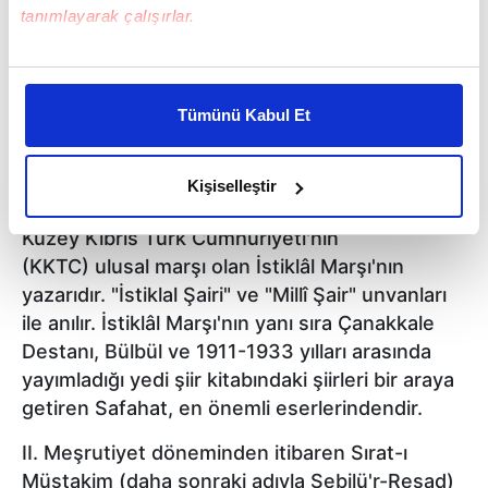
tanımlayarak çalışırlar.
Bu çerezlere izin vermeniz halinde sizlere özel
Mehmed Ragîf, daha sonra Mehmet Âkif Ersoy
kişiselleştirilmiş reklamlar sunabilir, sayfalarımızda sizlere
(20 Aralık 1873, İstanbul - 27 Aralık 1936,
Tümünü Kabul Et
daha iyi reklam deneyimi yaşatabiliriz. Bunu yaparken
İstanbul), Türk şair, veteriner hekim, öğretmen
amacımızın size daha iyi bir reklam deneyimi sunmak
ve siyasetçidir.
olduğunu ve sizlere en iyi içerikleri sunabilmek adına
Kişiselleştir
elimizden gelen çabayı gösterdiğimizi ve bu noktada,
Mehmet Âkif Ersoy, Türkiye Cumhuriyeti ve
reklamların maliyetlerimizi karşılamak noktasında tek gelir
Kuzey Kıbrıs Türk Cumhuriyeti'nin
kalemimiz olduğunu sizlere hatırlatmak isteriz.
(KKTC) ulusal marşı olan İstiklâl Marşı'nın
yazarıdır. "İstiklal Şairi" ve "Millî Şair" unvanları
Her halükârda, kullanıcılar, bu çerezlere izin vermedikleri
ile anılır. İstiklâl Marşı'nın yanı sıra Çanakkale
takdirde, kullanıcılara hedefli reklamlar
Destanı, Bülbül ve 1911-1933 yılları arasında
gösterilmeyecektir."
yayımladığı yedi şiir kitabındaki şiirleri bir araya
getiren Safahat, en önemli eserlerindendir.
Sizlere daha iyi bir hizmet sunabilmek için İnternet
Sitemizde kendimize ve üçüncü kişilere ait çerezler
II. Meşrutiyet döneminden itibaren Sırat-ı
kullanılmaktadır. Bu çerezler vasıtasıyla çeşitli kişisel
Müstakim (daha sonraki adıyla Sebilü'r-Reşad)
verileriniz işlenmekte olup gerekli olan çerezler bilgi