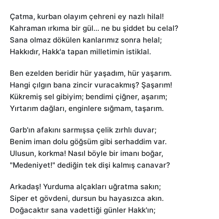
Çatma, kurban olayım çehreni ey nazlı hilal!
Kahraman ırkıma bir gül… ne bu şiddet bu celal?
Sana olmaz dökülen kanlarımız sonra helal;
Hakkıdır, Hakk'a tapan milletimin istiklal.
Ben ezelden beridir hür yaşadım, hür yaşarım.
Hangi çılgın bana zincir vuracakmış? Şaşarım!
Kükremiş sel gibiyim; bendimi çiğner, aşarım;
Yırtarım dağları, enginlere sığmam, taşarım.
Garb'ın afakını sarmışsa çelik zırhlı duvar;
Benim iman dolu göğsüm gibi serhaddim var.
Ulusun, korkma! Nasıl böyle bir imanı boğar,
"Medeniyet!" dediğin tek dişi kalmış canavar?
Arkadaş! Yurduma alçakları uğratma sakın;
Siper et gövdeni, dursun bu hayasızca akın.
Doğacaktır sana vadettiği günler Hakk'ın;