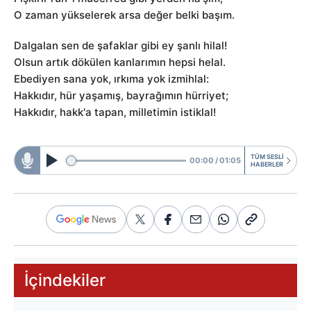
O zaman yükselerek arsa değer belki başım.
Dalgalan sen de şafaklar gibi ey şanlı hilal!
Olsun artık dökülen kanlarımın hepsi helal.
Ebediyen sana yok, ırkıma yok izmihlal:
Hakkıdır, hür yaşamış, bayrağımın hürriyet;
Hakkıdır, hakk'a tapan, milletimin istiklal!
TÜM SESLİ
00:00
01:05
HABERLER
İçindekiler