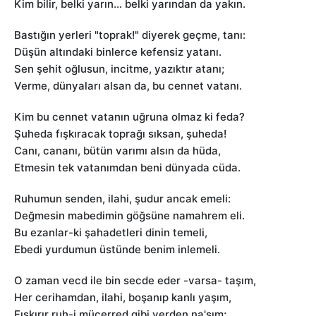
Kim bilir, belki yarın… belki yarından da yakın.
Bastığın yerleri "toprak!" diyerek geçme, tanı:
Düşün altındaki binlerce kefensiz yatanı.
Sen şehit oğlusun, incitme, yazıktır atanı;
Verme, dünyaları alsan da, bu cennet vatanı.
Kim bu cennet vatanın uğruna olmaz ki feda?
Şuheda fışkıracak toprağı sıksan, şuheda!
Canı, cananı, bütün varımı alsın da hüda,
Etmesin tek vatanımdan beni dünyada cüda.
Ruhumun senden, ilahi, şudur ancak emeli:
Değmesin mabedimin göğsüne namahrem eli.
Bu ezanlar-ki şahadetleri dinin temeli,
Ebedi yurdumun üstünde benim inlemeli.
O zaman vecd ile bin secde eder -varsa- taşım,
Her cerihamdan, ilahi, boşanıp kanlı yaşım,
Fışkırır ruh-i mücerred gibi yerden na'şım;