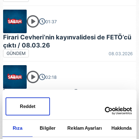
01:37
Firari Cevheri’nin kayınvalidesi de FETÖ’cü
çıktı / 08.03.26
GÜNDEM
08.03.2026
02:18
İçişleri Bakanlığı: Tanju Özcan görevden
uzaklaştırıldı / 03.03.26
Reddet
GÜNDEM
03.03.2026
Rıza
Bilgiler
Reklam Ayarları
Hakkında
01:33