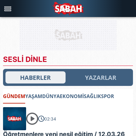
Türkiye'nin en iyi haber sitesi
SESLİ DİNLE
HABERLER
YAZARLAR
GÜNDEM
YAŞAM
DÜNYA
EKONOMİ
SAĞLIK
SPOR
02:34
Öğretmenlere yeni nesil eğitim / 12.03.26