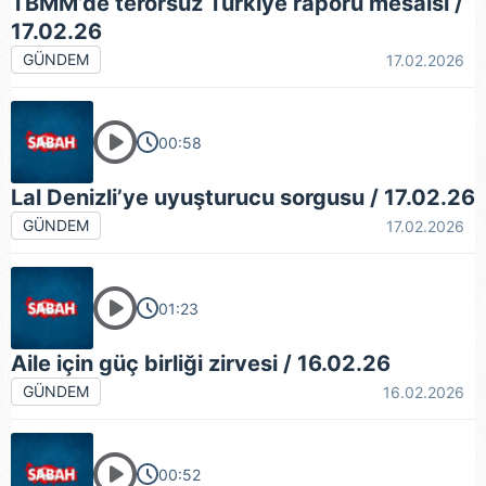
TBMM’de terörsüz Türkiye raporu mesaisi /
almak için lütfen
tıklayınız
.
17.02.26
GÜNDEM
17.02.2026
00:58
Lal Denizli’ye uyuşturucu sorgusu / 17.02.26
GÜNDEM
17.02.2026
01:23
Aile için güç birliği zirvesi / 16.02.26
GÜNDEM
16.02.2026
00:52