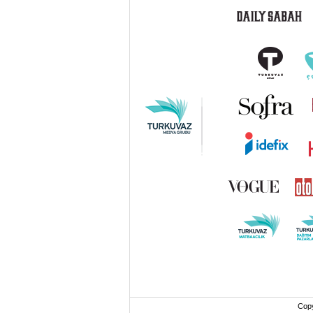
6698 sayılı Kişisel Verilerin 
mevzuata uygun olarak kullanılan
Cop