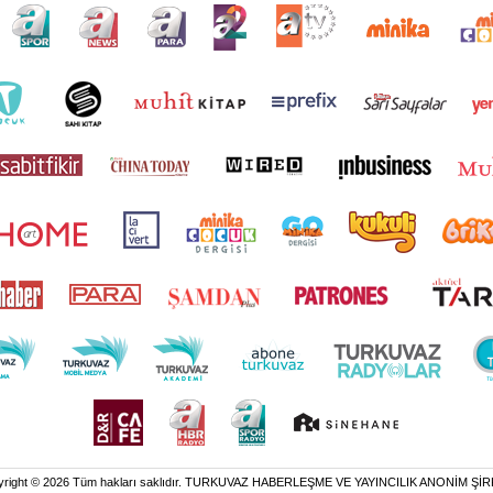
Korunması Kanunu uyarınca hazırlanmış Aydınlatma Metnimizi okum
 çerezlerle ilgili bilgi almak için lütfen
tıklayınız
.
yright © 2026 Tüm hakları saklıdır. TURKUVAZ HABERLEŞME VE YAYINCILIK ANONİM ŞİR