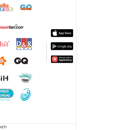
ak ve sitemizde ilgili
KETİ