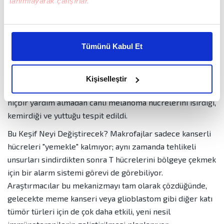
tanımlayarak çalışırlar.
askerleri olan T hücrelerinin saldırısını engelleyen
"soğuk" tümörlerin gizemini çözmekti.
Bu çerezlere izin vermeniz halinde sizlere özel
Araştırmacılar, gelişmiş intravital mikroskopi teknolojisini
kişiselleştirilmiş reklamlar sunabilir, sayfalarımızda sizlere
Tümünü Kabul Et
daha iyi reklam deneyimi yaşatabiliriz. Bunu yaparken
kullanarak, bağışıklık sisteminin biyolojik çöpçüleri olarak
amacımızın size daha iyi bir reklam deneyimi sunmak
bilinen makrofajların şaşırtıcı davranışlarını gözlemledi.
olduğunu ve sizlere en iyi içerikleri sunabilmek adına
Bugüne dek sadece ölü hücre kalıntılarını temizlediği
Kişiselleştir
elimizden gelen çabayı gösterdiğimizi ve bu noktada,
sanılan bu hücrelerin, T hücrelerinden veya antikorlardan
reklamların maliyetlerimizi karşılamak noktasında tek gelir
hiçbir yardım almadan canlı melanoma hücrelerini ısırdığı,
kalemimiz olduğunu sizlere hatırlatmak isteriz.
kemirdiği ve yuttuğu tespit edildi.
Bu Keşif Neyi Değiştirecek? Makrofajlar sadece kanserli
Her halükârda, kullanıcılar, bu çerezlere izin vermedikleri
takdirde, kullanıcılara hedefli reklamlar
hücreleri "yemekle" kalmıyor; aynı zamanda tehlikeli
gösterilmeyecektir."
unsurları sindirdikten sonra T hücrelerini bölgeye çekmek
için bir alarm sistemi görevi de görebiliyor.
Sizlere daha iyi bir hizmet sunabilmek için İnternet
Araştırmacılar bu mekanizmayı tam olarak çözdüğünde,
Sitemizde kendimize ve üçüncü kişilere ait çerezler
gelecekte meme kanseri veya glioblastom gibi diğer katı
kullanılmaktadır. Bu çerezler vasıtasıyla çeşitli kişisel
tümör türleri için de çok daha etkili, yeni nesil
verileriniz işlenmekte olup gerekli olan çerezler bilgi