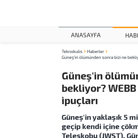
ANASAYFA
HAB
Teknokulis
Haberler
Güneş'in ölümünden sonra bizi ne bekli
Güneş'in ölümün
bekliyor? WEBB 
ipuçları
Güneş'in yaklaşık 5 mi
geçip kendi içine çö
Teleskobu (JWST), Gü