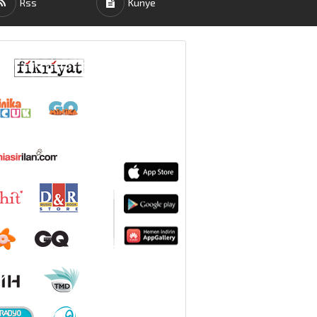
Rss
Künye