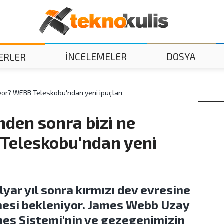
İNCELEMELER
DOSYA
ERLER
yor? WEBB Teleskobu'ndan yeni ipuçları
den sonra bizi ne
Teleskobu'ndan yeni
lyar yıl sonra kırmızı dev evresine
kmesi bekleniyor. James Webb Uzay
neş Sistemi'nin ve gezegenimizin