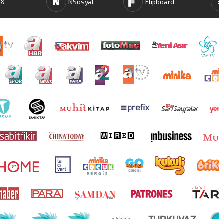
X
NSosyal
Flipboard