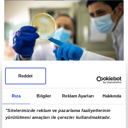
Reddet
Giriş Tarihi: 07.07.2026 14:38
Rıza
Bilgiler
Reklam Ayarları
Hakkında
Biyofilmler, bakterileri bir arada tutan, onları hem
"Sitelerimizde reklam ve pazarlama faaliyetlerinin
bağışıklık sistemimizin saldırılarından hem de güçlü
yürütülmesi amaçları ile çerezler kullanılmaktadır.
antibiyotiklerden koruyan yapışkan ve dayanıklı