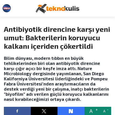
Antibiyotik direncine karşı yeni
umut: Bakterilerin koruyucu
kalkanı içeriden çökertildi
Bilim dünyası, modern tıbbın en büyük
tehlikelerinden biri olan antibiyotik direncine
karşı çığır açıcı bir keşfe imza attı. Nature
Microbiology dergisinde yayımlanan, San Diego
Kaliforniya Üniversitesi liderliğindeki ve Pompeu
Fabra Üniversitesi'nden araştırmacıların da
destek verdiği yeni bir çalışma, inatçı bakterilerin
"biyofilm" adı verilen güçlü koruyucu kalkanlarını
nasıl kırabileceğimizi ortaya çıkardı.
A
A