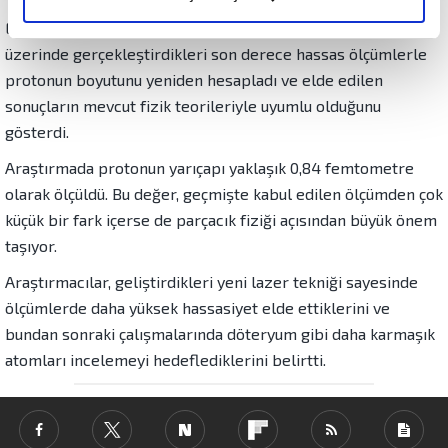
"proton yarıçapı bulmacasını" çözdüklerini duyurdu. Colorado
elimizden gelen çabayı gösterdiğimizi ve bu noktada,
Eyalet Üniversitesi'nden araştırmacılar, hidrojen atomu
reklamların maliyetlerimizi karşılamak noktasında tek gelir
üzerinde gerçekleştirdikleri son derece hassas ölçümlerle
kalemimiz olduğunu sizlere hatırlatmak isteriz.
protonun boyutunu yeniden hesapladı ve elde edilen
Her halükârda, kullanıcılar, bu çerezlere izin vermedikleri
sonuçların mevcut fizik teorileriyle uyumlu olduğunu
takdirde, kullanıcılara hedefli reklamlar
gösterdi.
gösterilmeyecektir."
Araştırmada protonun yarıçapı yaklaşık 0,84 femtometre
olarak ölçüldü. Bu değer, geçmişte kabul edilen ölçümden çok
Sizlere daha iyi bir hizmet sunabilmek için İnternet
küçük bir fark içerse de parçacık fiziği açısından büyük önem
Sitemizde kendimize ve üçüncü kişilere ait çerezler
taşıyor.
kullanılmaktadır. Bu çerezler vasıtasıyla çeşitli kişisel
verileriniz işlenmekte olup gerekli olan çerezler bilgi
Araştırmacılar, geliştirdikleri yeni lazer tekniği sayesinde
toplumu hizmetlerinin sunulması amacıyla
ölçümlerde daha yüksek hassasiyet elde ettiklerini ve
kullanılmaktadır. Diğer çerezler, sitemizin daha işlevsel
bundan sonraki çalışmalarında döteryum gibi daha karmaşık
kılınması ve kişiselleştirilmesi ve sizlere yönelik
atomları incelemeyi hedeflediklerini belirtti.
reklam/pazarlama faaliyetlerinin yapılması, amaçlarıyla
sınırlı olarak açık rızanız dahilinde kullanılacaktır.
Çerezlere ilişkin tercihlerinizi aşağıda yer alan panel