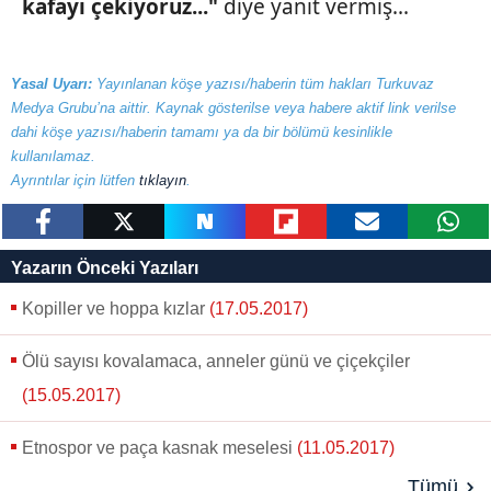
kafayı çekiyoruz..."
diye yanıt vermiş...
Yasal Uyarı:
Yayınlanan köşe yazısı/haberin tüm hakları Turkuvaz
Medya Grubu’na aittir. Kaynak gösterilse veya habere aktif link verilse
dahi köşe yazısı/haberin tamamı ya da bir bölümü kesinlikle
kullanılamaz.
Ayrıntılar için lütfen
tıklayın
.
paylaş
tweetle
paylaş
paylaş
paylaş
yazara
Yazarın Önceki Yazıları
gönder
Kopiller ve hoppa kızlar
(17.05.2017)
Ölü sayısı kovalamaca, anneler günü ve çiçekçiler
(15.05.2017)
Etnospor ve paça kasnak meselesi
(11.05.2017)
Tümü