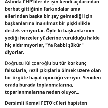
Aslında CHP'liler de işin kendi açılarından
berbat gittiğinin farkındalar ama
ellerinden başka bir şey gelmediği için
başkanlarına
inanılmaz bir pişkinlikle
destek veriyorlar. Öyle ki başkanlarının
yediği herzeler
yüzlerine vurulduğu halde
hiç aldırmıyorlar, "
Ya
Rabbi şükür"
diyorlar.
Doğrusu Kılıçdaroğlu b
u tür
korkunç
falsolarla
,
rezil çıkışlarla
ölmek üzere olan
bir örgüte
hayat öpücüğü
veriyor. Yeniden
orada burada toplanmalarına,
toparlanmalarına neden oluyor...
Dersimli Kemal FETÖ'cüleri hapisten