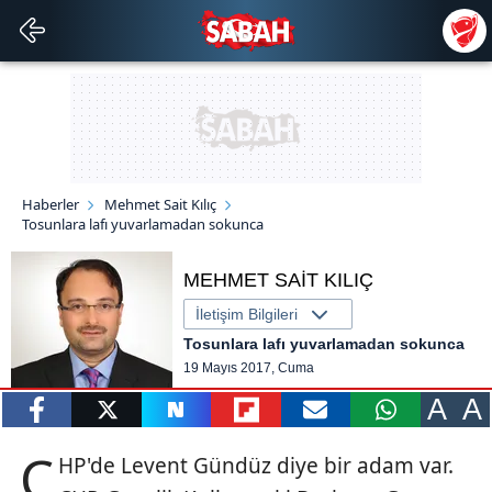
Haberler
Mehmet Sait Kılıç
Tosunlara lafı yuvarlamadan sokunca
MEHMET SAİT KILIÇ
İletişim Bilgileri
Tosunlara lafı yuvarlamadan sokunca
19 Mayıs 2017, Cuma
A
A
paylaş
tweetle
paylaş
paylaş
paylaş
yazara
C
HP'de Levent Gündüz diye bir adam var.
gönder