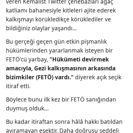
veren Kemalist Twitter çenebazları ağaç
vasıtasıyla belirleyebilirsiniz. Çerezlere ilişkin detaylı bilgi
katliamı bahanesiyle kitleleri ajite ederek
için Ayarlar butonuna tıklayabilir,
Çerez Bilgilendirme
Metnimizi
ziyaret edebilirsiniz.
kalkışmayı körükledikçe körüklediler ve
bildiğiniz olaylar yaşandı...
6698 sayılı Kişisel Verilerin Korunması Kanunu uyarınca
hazırlanmış Aydınlatma Metnimizi okumak ve sitemizde
Bu gerçeği geçen gün etkin pişmanlık
ilgili mevzuata uygun olarak kullanılan çerezlerle ilgili bilgi
hükümlerinden yararlanmak isteyen bir
almak için lütfen
tıklayınız
.
FETÖ'cü yarbay,
"Hükümeti devirmek
amacıyla, Gezi kalkışmasının arkasında
bizimkiler (FETÖ) vardı."
diyerek açık seçik
itiraf etti.
Böylece bunu ilk kez bir FETÖ sanığından
duymuş olduk...
Bu kadar itiraftan sonra hâlâ hakkı batıldan
ayıramayan eşektir. Daha doğrusu şeddeli