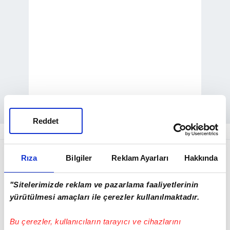
Reddet
ABD ve İran arasında İslamabad'da
Rıza
Bilgiler
Reklam Ayarları
Hakkında
müzakereler sürerken, ABD'nin Ortadoğu'ya
2 bin yeni asker göndermeyi planladığı öne
"Sitelerimizde reklam ve pazarlama faaliyetlerinin
sürüldü. Wall Street Journal gazetesinin
yürütülmesi amaçları ile çerezler kullanılmaktadır.
konuya yakın bir kaynağa dayandırdığı
Bu çerezler, kullanıcıların tarayıcı ve cihazlarını
haberine göre ABD, Ortadoğu'ya yeni savaş