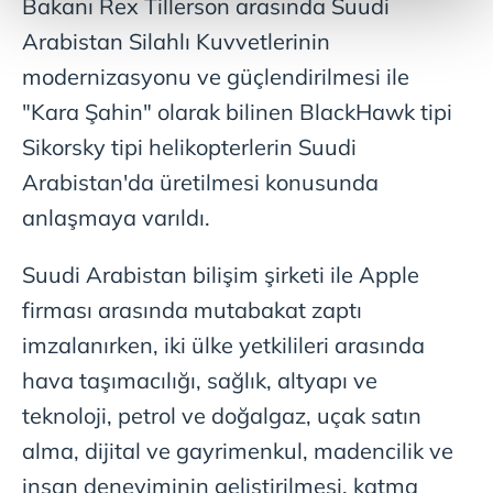
kalemimiz olduğunu sizlere hatırlatmak isteriz.
Bakanı Rex Tillerson arasında Suudi
Arabistan Silahlı Kuvvetlerinin
Her halükârda, kullanıcılar, bu çerezlere izin vermedikleri
modernizasyonu ve güçlendirilmesi ile
takdirde, kullanıcılara hedefli reklamlar
gösterilmeyecektir."
"Kara Şahin" olarak bilinen BlackHawk tipi
Sikorsky tipi helikopterlerin Suudi
Sizlere daha iyi bir hizmet sunabilmek için İnternet
Arabistan'da üretilmesi konusunda
Sitemizde kendimize ve üçüncü kişilere ait çerezler
kullanılmaktadır. Bu çerezler vasıtasıyla çeşitli kişisel
anlaşmaya varıldı.
verileriniz işlenmekte olup gerekli olan çerezler bilgi
toplumu hizmetlerinin sunulması amacıyla
Suudi Arabistan bilişim şirketi ile Apple
kullanılmaktadır. Diğer çerezler, sitemizin daha işlevsel
firması arasında mutabakat zaptı
kılınması ve kişiselleştirilmesi ve sizlere yönelik
imzalanırken, iki ülke yetkilileri arasında
reklam/pazarlama faaliyetlerinin yapılması, amaçlarıyla
sınırlı olarak açık rızanız dahilinde kullanılacaktır.
hava taşımacılığı, sağlık, altyapı ve
teknoloji, petrol ve doğalgaz, uçak satın
Çerezlere ilişkin tercihlerinizi aşağıda yer alan panel
alma, dijital ve gayrimenkul, madencilik ve
vasıtasıyla belirleyebilirsiniz. Çerezlere ilişkin detaylı bilgi
için Ayarlar butonuna tıklayabilir,
Çerez Bilgilendirme
insan deneyiminin geliştirilmesi, katma