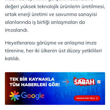
Metnimizi
ziyaret edebilirsiniz.
değeri yüksek teknolojik ürünlerin üretilmesi,
ortak enerji üretimi ve savunma sanayisi
6698 sayılı Kişisel Verilerin Korunması Kanunu uyarınca
hazırlanmış Aydınlatma Metnimizi okumak ve sitemizde
alanlarında iş birliği anlaşmaları da
ilgili mevzuata uygun olarak kullanılan çerezlerle ilgili bilgi
imzalandı.
almak için lütfen
tıklayınız
.
Heyetlerarası görüşme ve anlaşma imza
törenine, her iki ülkenin üst düzey yetkilileri
katıldı.