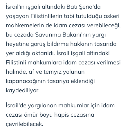
verileriniz işlenmekte olup gerekli olan çerezler bilgi
İsrail'in işgali altındaki Batı Şeria'da
toplumu hizmetlerinin sunulması amacıyla
yaşayan Filistinlilerin tabi tutulduğu askeri
kullanılmaktadır. Diğer çerezler, sitemizin daha işlevsel
kılınması ve kişiselleştirilmesi ve sizlere yönelik
mahkemelerin de idam cezası verebileceği,
reklam/pazarlama faaliyetlerinin yapılması, amaçlarıyla
bu cezada Savunma Bakanı'nın yargı
sınırlı olarak açık rızanız dahilinde kullanılacaktır.
heyetine görüş bildirme hakkının tasarıda
Çerezlere ilişkin tercihlerinizi aşağıda yer alan panel
yer aldığı aktarıldı. İsrail işgali altındaki
vasıtasıyla belirleyebilirsiniz. Çerezlere ilişkin detaylı bilgi
Filistinli mahkumlara idam cezası verilmesi
için Ayarlar butonuna tıklayabilir,
Çerez Bilgilendirme
halinde, af ve temyiz yolunun
Metnimizi
ziyaret edebilirsiniz.
kapanacağının tasarıya eklendiği
6698 sayılı Kişisel Verilerin Korunması Kanunu uyarınca
kaydediliyor.
hazırlanmış Aydınlatma Metnimizi okumak ve sitemizde
ilgili mevzuata uygun olarak kullanılan çerezlerle ilgili bilgi
İsrail'de yargılanan mahkumlar için idam
almak için lütfen
tıklayınız
.
cezası ömür boyu hapis cezasına
çevrilebilecek.