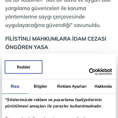
yargılama güvenceleri ile koruma
yöntemlerine saygı çerçevesinde
uygulayacağına güvendiği" savunuldu.
FİLİSTİNLİ MAHKUMLARA İDAM CEZASI
ÖNGÖREN YASA
İsrail Meclisi dün, Filistinli mahkumlara idam
Reddet
cezası getirilmesini öngören tartışmalı yasa
tasarısını onaylamıştı.
Rıza
Bilgiler
Reklam Ayarları
Hakkında
Onaylanan yasaya göre, cezanın infazı
İsrail Cezaevi Servisi tarafından
"Sitelerimizde reklam ve pazarlama faaliyetlerinin
yürütülmesi amaçları ile çerezler kullanılmaktadır.
görevlendirilen gardiyanlar tarafından
asılma yoluyla gerçekleştirilecek. İnfazı