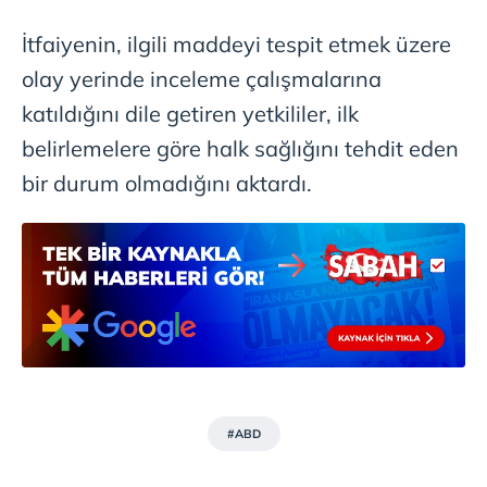
ilgili mevzuata uygun olarak kullanılan çerezlerle ilgili bilgi
almak için lütfen
tıklayınız
.
İtfaiyenin, ilgili maddeyi tespit etmek üzere
olay yerinde inceleme çalışmalarına
katıldığını dile getiren yetkililer, ilk
belirlemelere göre halk sağlığını tehdit eden
bir durum olmadığını aktardı.
#ABD