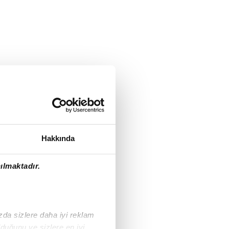
Hakkında
ılmaktadır.
ızda sizlere daha iyi reklam
duğunu ve sizlere en iyi