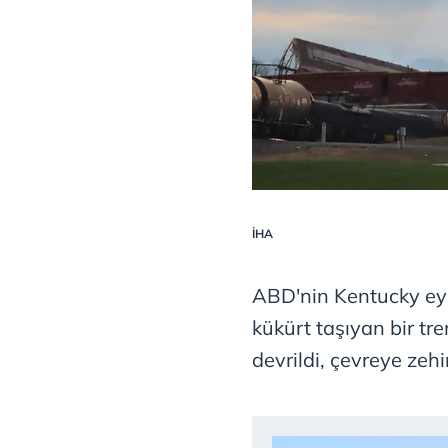
İHA
ABD'nin Kentucky eya
kükürt taşıyan bir tr
devrildi, çevreye zehir