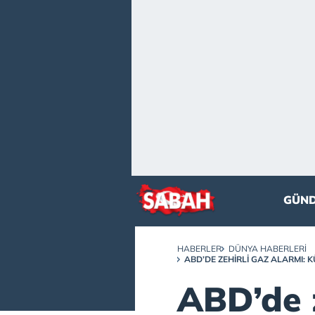
GÜN
HABERLER
DÜNYA HABERLERI
ABD’DE ZEHIRLI GAZ ALARMI: 
ABD’de z