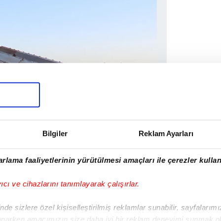
Bilgiler
Reklam Ayarları
rlama faaliyetlerinin yürütülmesi amaçları ile çerezler kullan
ınlardaki evlerin boşaltılması
yıcı ve cihazlarını tanımlayarak çalışırlar.
de sizlere özel kişiselleştirilmiş reklamlar sunabilir, sayfalarım
aparken amacımızın size daha iyi bir reklam deneyimi sunmak ol