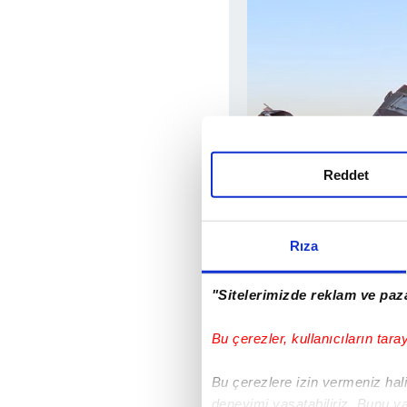
Reddet
Rıza
"Sitelerimizde reklam ve paza
Trenton İtfaiyesi, yak
Bu çerezler, kullanıcıların tara
uyarısında bulundu.
Bu çerezlere izin vermeniz halin
deneyimi yaşatabiliriz. Bunu y