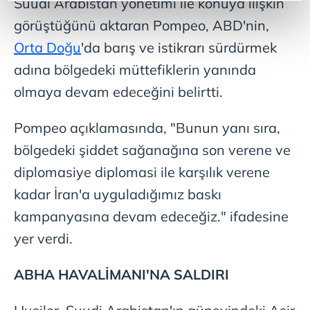
Suudi Arabistan yönetimi ile konuya ilişkin
reklamların maliyetlerimizi karşılamak noktasında tek gelir
kalemimiz olduğunu sizlere hatırlatmak isteriz.
görüştüğünü aktaran Pompeo, ABD'nin,
Orta Doğu
'da barış ve istikrarı sürdürmek
Her halükârda, kullanıcılar, bu çerezlere izin vermedikleri
adına bölgedeki müttefiklerin yanında
takdirde, kullanıcılara hedefli reklamlar
gösterilmeyecektir."
olmaya devam edeceğini belirtti.
Sizlere daha iyi bir hizmet sunabilmek için İnternet
Pompeo açıklamasında, "Bunun yanı sıra,
Sitemizde kendimize ve üçüncü kişilere ait çerezler
bölgedeki şiddet sağanağına son verene ve
kullanılmaktadır. Bu çerezler vasıtasıyla çeşitli kişisel
diplomasiye diplomasi ile karşılık verene
verileriniz işlenmekte olup gerekli olan çerezler bilgi
toplumu hizmetlerinin sunulması amacıyla
kadar İran'a uyguladığımız baskı
kullanılmaktadır. Diğer çerezler, sitemizin daha işlevsel
kampanyasına devam edeceğiz." ifadesine
kılınması ve kişiselleştirilmesi ve sizlere yönelik
yer verdi.
reklam/pazarlama faaliyetlerinin yapılması, amaçlarıyla
sınırlı olarak açık rızanız dahilinde kullanılacaktır.
ABHA
HAVALİMANI'NA
SALDIRI
Çerezlere ilişkin tercihlerinizi aşağıda yer alan panel
vasıtasıyla belirleyebilirsiniz. Çerezlere ilişkin detaylı bilgi