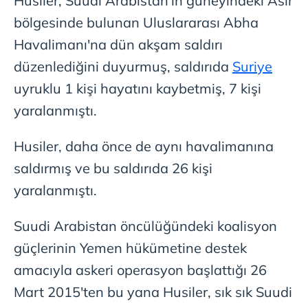
Husiler, Suudi Arabistan'ın güneyindeki Asir
için Ayarlar butonuna tıklayabilir,
Çerez Bilgilendirme
bölgesinde bulunan Uluslararası Abha
Metnimizi
ziyaret edebilirsiniz.
Havalimanı'na dün akşam saldırı
6698 sayılı Kişisel Verilerin Korunması Kanunu uyarınca
düzenlediğini duyurmuş, saldırıda
Suriye
hazırlanmış Aydınlatma Metnimizi okumak ve sitemizde
uyruklu 1 kişi hayatını kaybetmiş, 7 kişi
ilgili mevzuata uygun olarak kullanılan çerezlerle ilgili bilgi
yaralanmıştı.
almak için lütfen
tıklayınız
.
Husiler, daha önce de aynı havalimanına
saldırmış ve bu saldırıda 26 kişi
yaralanmıştı.
Suudi Arabistan öncülüğündeki koalisyon
güçlerinin Yemen hükümetine destek
amacıyla askeri operasyon başlattığı 26
Mart 2015'ten bu yana Husiler, sık sık Suudi