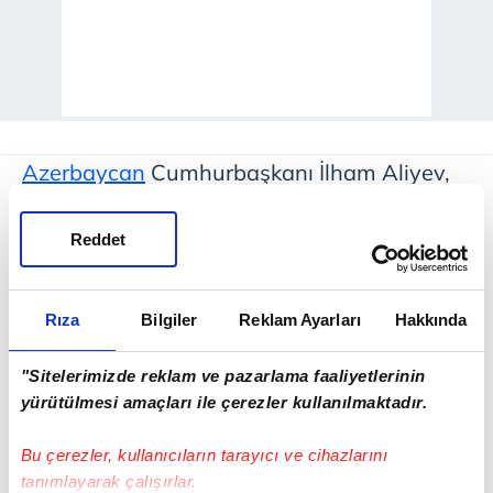
Azerbaycan
Cumhurbaşkanı İlham Aliyev,
bir
İtalyan
gazetesine
Türkiye
-Azerbaycan
ilişkilerini değerlendirdi. Türkiye'nin küresel
Reddet
düzeyde güçlü bir ülke olduğunu
vurgulayan Aliyev, "Türkiye'nin
Rıza
Bilgiler
Reklam Ayarları
Hakkında
Azerbaycan'a hem siyasi hem de manevi
"Sitelerimizde reklam ve pazarlama faaliyetlerinin
destek sağladığı 2. Karabağ Savaşı sonrası
yürütülmesi amaçları ile çerezler kullanılmaktadır.
ilişkilerimiz daha da güçlendi. Dolayısıyla bu
çok önemli bir faktör. Türkiye ve
Bu çerezler, kullanıcıların tarayıcı ve cihazlarını
tanımlayarak çalışırlar.
Azerbaycan, bölgede birçok konuda