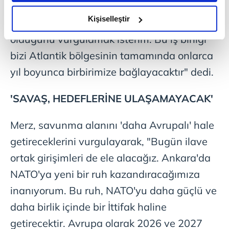
denizaltı üretimi ve ortak tedarik kararının
amacımızın size daha iyi bir reklam deneyimi sunmak
olduğunu ve sizlere en iyi içerikleri sunabilmek adına
Kişiselleştir
uzun süredir hazırlıkları yürütülen bir süreç
elimizden gelen çabayı gösterdiğimizi ve bu noktada,
olduğunu vurgulamak isterim. Bu iş birliği
reklamların maliyetlerimizi karşılamak noktasında tek gelir
bizi Atlantik bölgesinin tamamında onlarca
kalemimiz olduğunu sizlere hatırlatmak isteriz.
yıl boyunca birbirimize bağlayacaktır" dedi.
Her halükârda, kullanıcılar, bu çerezlere izin vermedikleri
takdirde, kullanıcılara hedefli reklamlar
'SAVAŞ, HEDEFLERİNE ULAŞAMAYACAK'
gösterilmeyecektir."
Merz, savunma alanını 'daha Avrupalı' hale
Sizlere daha iyi bir hizmet sunabilmek için İnternet
getireceklerini vurgulayarak, "Bugün ilave
Sitemizde kendimize ve üçüncü kişilere ait çerezler
kullanılmaktadır. Bu çerezler vasıtasıyla çeşitli kişisel
ortak girişimleri de ele alacağız. Ankara'da
verileriniz işlenmekte olup gerekli olan çerezler bilgi
NATO'ya yeni bir ruh kazandıracağımıza
toplumu hizmetlerinin sunulması amacıyla
inanıyorum. Bu ruh, NATO'yu daha güçlü ve
kullanılmaktadır. Diğer çerezler, sitemizin daha işlevsel
kılınması ve kişiselleştirilmesi ve sizlere yönelik
daha birlik içinde bir İttifak haline
reklam/pazarlama faaliyetlerinin yapılması, amaçlarıyla
getirecektir. Avrupa olarak 2026 ve 2027
sınırlı olarak açık rızanız dahilinde kullanılacaktır.