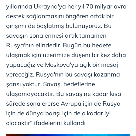
yıllarında Ukrayna'ya her yıl 70 milyar avro
Çerezlere ilişkin tercihlerinizi aşağıda yer alan panel
destek sağlanmasını öngören ortak bir
vasıtasıyla belirleyebilirsiniz. Çerezlere ilişkin detaylı bilgi
girişimi de başlatmış bulunuyoruz. Bu
için Ayarlar butonuna tıklayabilir,
Çerez Bilgilendirme
savaşın sona ermesi artık tamamen
Metnimizi
ziyaret edebilirsiniz.
Rusya'nın elindedir. Bugün bu hedefe
6698 sayılı Kişisel Verilerin Korunması Kanunu uyarınca
ulaşmak için üzerimize düşeni bir kez daha
hazırlanmış Aydınlatma Metnimizi okumak ve sitemizde
yapacağız ve Moskova'ya açık bir mesaj
ilgili mevzuata uygun olarak kullanılan çerezlerle ilgili bilgi
almak için lütfen
tıklayınız
.
vereceğiz. Rusya'nın bu savaşı kazanma
şansı yoktur. Savaş, hedeflerine
ulaşamayacaktır. Bu savaş ne kadar kısa
sürede sona ererse Avrupa için de Rusya
için de dünya barışı için de o kadar iyi
olacaktır" ifadelerini kullandı