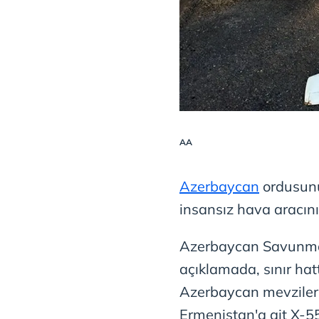
AA
Azerbaycan
ordusunu
insansız hava aracını
Azerbaycan Savunma
açıklamada, sınır ha
Azerbaycan mevzileri
Ermenistan'a ait X-5