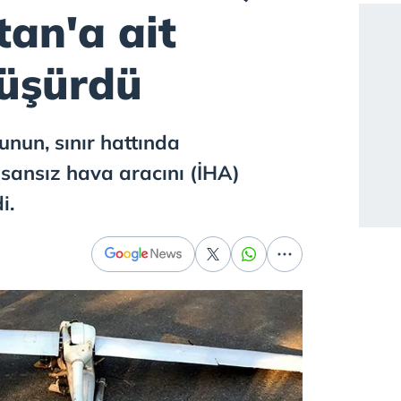
tan'a ait
düşürdü
nun, sınır hattında
nsansız hava aracını (İHA)
i.