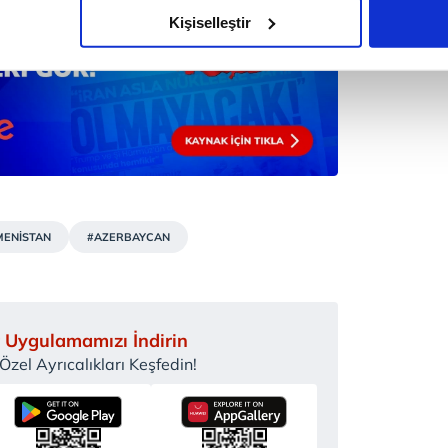
olduğunu sizlere hatırlatmak isteriz.
Kişiselleştir
çerezlere izin vermedikleri takdirde, kullanıcılara hedefli reklaml
abilmek için İnternet Sitemizde kendimize ve üçüncü kişilere ait 
isel verileriniz işlenmekte olup gerekli olan çerezler bilgi toplum
 çerezler, sitemizin daha işlevsel kılınması ve kişiselleştirilmes
 yapılması, amaçlarıyla sınırlı olarak açık rızanız dahilinde kulla
aşağıda yer alan panel vasıtasıyla belirleyebilirsiniz. Çerezlere iliş
MENİSTAN
#AZERBAYCAN
lgilendirme Metnimizi
ziyaret edebilirsiniz.
Korunması Kanunu uyarınca hazırlanmış Aydınlatma Metnimizi okum
 çerezlerle ilgili bilgi almak için lütfen
tıklayınız
.
 Uygulamamızı İndirin
zel Ayrıcalıkları Keşfedin!