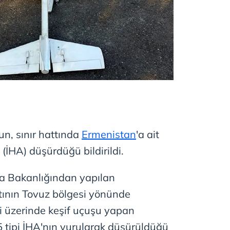
n, sınır hattında
Ermenistan
'a ait
 (İHA) düşürdüğü bildirildi.
 Bakanlığından yapılan
ttının Tovuz bölgesi yönünde
 üzerinde keşif uçuşu yapan
5 tipi İHA'nın vurularak düşürüldüğü