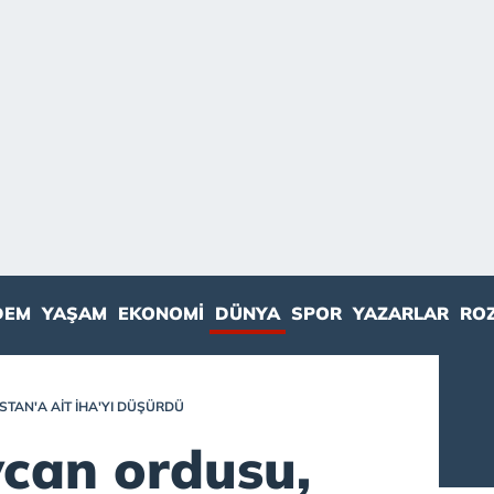
DEM
YAŞAM
EKONOMI
DÜNYA
SPOR
YAZARLAR
RO
TAN'A AIT İHA'YI DÜŞÜRDÜ
can ordusu,