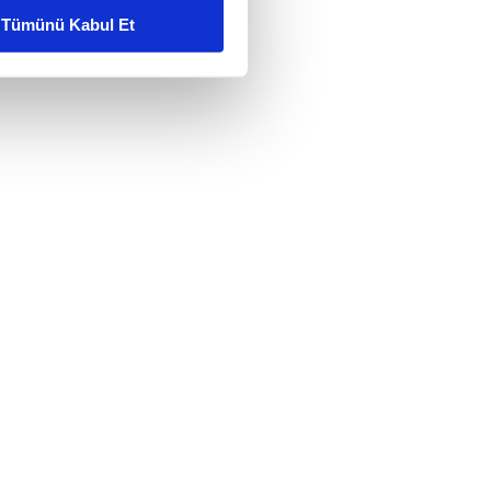
Tümünü Kabul Et
ar gösterilmeyecektir."
çerezler kullanılmaktadır. Bu
u hizmetlerinin sunulması
i ve sizlere yönelik
nılacaktır.
kin detaylı bilgi için Ayarlar
ak ve sitemizde ilgili