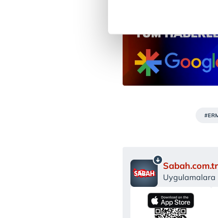
noktasında tek gelir kalemimiz 
Her halükârda, kullanıcılar, bu 
Sizlere daha iyi bir hizmet sun
çerezler vasıtasıyla çeşitli kiş
amacıyla kullanılmaktadır. Diğer
reklam/pazarlama faaliyetlerinin
Çerezlere ilişkin tercihlerinizi 
#ER
butonuna tıklayabilir,
Çerez Bi
6698 sayılı Kişisel Verilerin 
mevzuata uygun olarak kullanılan
Sabah.com.tr
Uygulamalara Ö