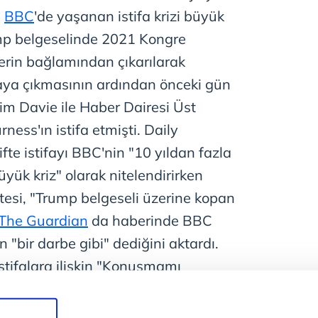
ı
BBC
'de yaşanan istifa krizi büyük
mp belgeselinde 2021 Kongre
elerin bağlamından çıkarılarak
aya çıkmasının ardından önceki gün
m Davie ile Haber Dairesi Üst
ness'ın istifa etmişti. Daily
fte istifayı BBC'nin "10 yıldan fazla
üyük kriz" olarak nitelendirirken
tesi, "Trump belgeseli üzerine kopan
The Guardian
da haberinde BBC
 "bir darbe gibi" dediğini aktardı.
stifalara ilişkin "Konuşmamı
ovuldular" açıkladı. Montaj neticesinde
ine "Kongreye yürüyün ve savaşın"