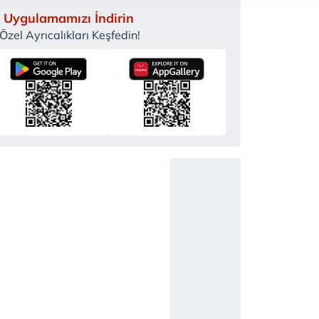
 yapılması, amaçlarıyla sınırlı olarak açık rızanız dahilinde kulla
 Uygulamamızı İndirin
zel Ayrıcalıkları Keşfedin!
aşağıda yer alan panel vasıtasıyla belirleyebilirsiniz. Çerezlere iliş
lgilendirme Metnimizi
ziyaret edebilirsiniz.
Korunması Kanunu uyarınca hazırlanmış Aydınlatma Metnimizi okum
 çerezlerle ilgili bilgi almak için lütfen
tıklayınız
.