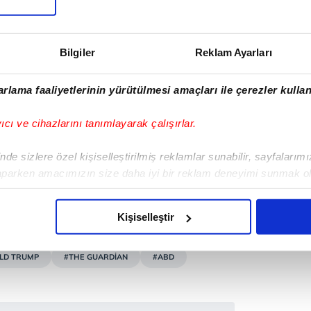
ısı oluşmuştu. BBC Yönetim Kurulu
Trump belgeselinin
Bilgiler
Reklam Ayarları
lış değerlendirme" yapıldığı
di.
rlama faaliyetlerinin yürütülmesi amaçları ile çerezler kullan
yıcı ve cihazlarını tanımlayarak çalışırlar.
de sizlere özel kişiselleştirilmiş reklamlar sunabilir, sayfalarım
aparken amacımızın size daha iyi bir reklam deneyimi sunmak ol
imizden gelen çabayı gösterdiğimizi ve bu noktada, reklamların ma
olduğunu sizlere hatırlatmak isteriz.
Kişiselleştir
çerezlere izin vermedikleri takdirde, kullanıcılara hedefli reklaml
LD TRUMP
#THE GUARDİAN
#ABD
abilmek için İnternet Sitemizde kendimize ve üçüncü kişilere ait 
isel verileriniz işlenmekte olup gerekli olan çerezler bilgi toplum
 çerezler, sitemizin daha işlevsel kılınması ve kişiselleştirilmes