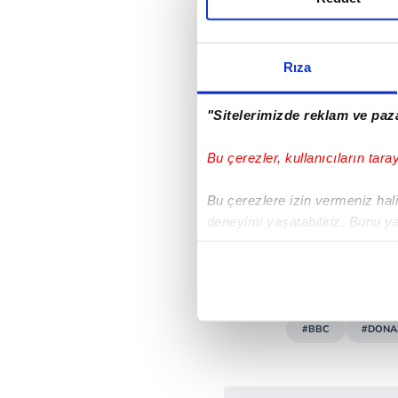
mesajını verdiği alg
Başkanı Samir Shah, 
Rıza
kurgulanmasında "yan
gerekçesiyle özür dile
"Sitelerimizde reklam ve paza
Bu çerezler, kullanıcıların tara
Bu çerezlere izin vermeniz halin
deneyimi yaşatabiliriz. Bunu y
içerikleri sunabilmek adına el
noktasında tek gelir kalemimiz 
Her halükârda, kullanıcılar, bu 
#BBC
#DONA
Sizlere daha iyi bir hizmet sun
çerezler vasıtasıyla çeşitli kiş
amacıyla kullanılmaktadır. Diğer