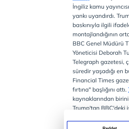
İngiliz kamu yayıncıs
yankı uyandırdı. Tru
baskınıyla ilgili ifad
montajlandığının ort
BBC Genel Müdürü Ti
Yöneticisi Deborah Tur
Telegraph gazetesi, çi
süredir yaşadığı en b
Financial Times gaze
fırtına" başlığını attı.
kaynaklarından birinin
Trump'tan BBC'deki i
değiştirdikleri için k
Trump'ın destekçiler
Reddet