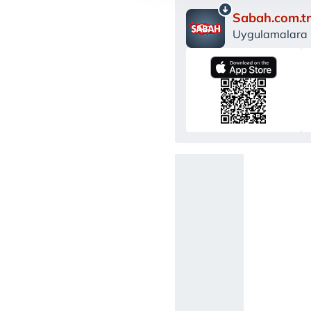
reklam/pazarlama faaliyetlerinin
Sabah.com.tr
Uygulamalara Ö
Çerezlere ilişkin tercihlerinizi 
butonuna tıklayabilir,
Çerez Bi
6698 sayılı Kişisel Verilerin 
mevzuata uygun olarak kullanılan