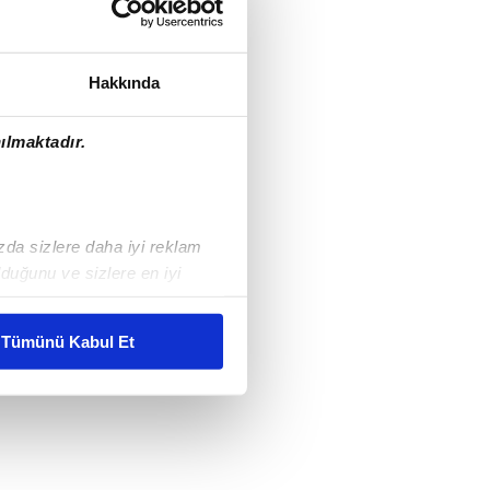
Hakkında
ılmaktadır.
ızda sizlere daha iyi reklam
duğunu ve sizlere en iyi
liyetlerimizi karşılamak
Tümünü Kabul Et
ar gösterilmeyecektir."
çerezler kullanılmaktadır. Bu
u hizmetlerinin sunulması
i ve sizlere yönelik