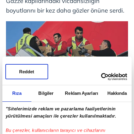
Gazze kapılarındaki vicdansızlığın
boyutlarını bir kez daha gözler önüne serdi.
Reddet
HEDEF: TÜRKİYE
Gazze'ye giren her bir yardım kolisi, İsrail
tarafından adeta bir mühimmat titizliğiyle
Rıza
Bilgiler
Reklam Ayarları
Hakkında
bekletiliyor. Sahadaki kaynaklar, İsrail'in
"Sitelerimizde reklam ve pazarlama faaliyetlerinin
bebek mamalarını dahi "
Hamas
'ın eline
yürütülmesi amaçları ile çerezler kullanılmaktadır.
geçebilir" bahanesiyle haftalarca denetim
altında tuttuğunu, bebeklerin en temel
Bu çerezler, kullanıcıların tarayıcı ve cihazlarını