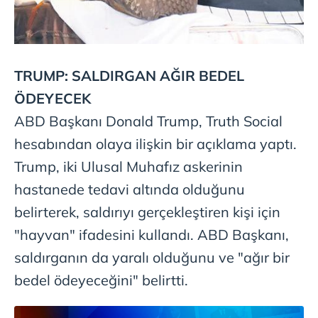
gösterilmeyecektir."
Sizlere daha iyi bir hizmet sunabilmek için İnternet
Sitemizde kendimize ve üçüncü kişilere ait çerezler
TRUMP: SALDIRGAN AĞIR BEDEL
kullanılmaktadır. Bu çerezler vasıtasıyla çeşitli kişisel
verileriniz işlenmekte olup gerekli olan çerezler bilgi
ÖDEYECEK
toplumu hizmetlerinin sunulması amacıyla
ABD Başkanı Donald Trump, Truth Social
kullanılmaktadır. Diğer çerezler, sitemizin daha işlevsel
hesabından olaya ilişkin bir açıklama yaptı.
kılınması ve kişiselleştirilmesi ve sizlere yönelik
reklam/pazarlama faaliyetlerinin yapılması, amaçlarıyla
Trump, iki Ulusal Muhafız askerinin
sınırlı olarak açık rızanız dahilinde kullanılacaktır.
hastanede tedavi altında olduğunu
belirterek, saldırıyı gerçekleştiren kişi için
Çerezlere ilişkin tercihlerinizi aşağıda yer alan panel
vasıtasıyla belirleyebilirsiniz. Çerezlere ilişkin detaylı bilgi
"hayvan" ifadesini kullandı. ABD Başkanı,
için Ayarlar butonuna tıklayabilir,
Çerez Bilgilendirme
saldırganın da yaralı olduğunu ve "ağır bir
Metnimizi
ziyaret edebilirsiniz.
bedel ödeyeceğini" belirtti.
6698 sayılı Kişisel Verilerin Korunması Kanunu uyarınca
hazırlanmış Aydınlatma Metnimizi okumak ve sitemizde