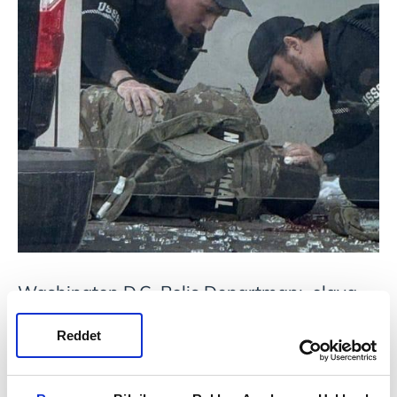
Washington D.C. Polis Departmanı, olaya
ilişkin bir şüphelinin gözaltına alındığını
Reddet
bildirdi. Batı Virginia Eyaleti Valisi de yaptığı
açıklamada saldırıya uğrayan 2 askerin