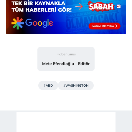
ilgili mevzuata uygun olarak kullanılan çerezlerle ilgili bilgi
almak için lütfen
tıklayınız
.
Haber Girişi
Mete Efendioğlu - Editör
#ABD
#WASHİNGTON