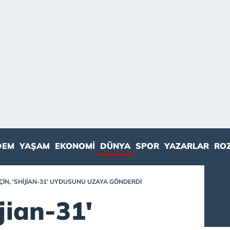
DEM
YAŞAM
EKONOMI
DÜNYA
SPOR
YAZARLAR
RO
ÇIN, 'SHIJIAN-31' UYDUSUNU UZAYA GÖNDERDI
ijian-31'