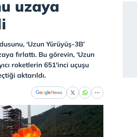
u uzaya
i
uydusunu, ‘Uzun Yürüyüş-3B’
zaya fırlattı. Bu görevin, ‘Uzun
yıcı roketlerin 651'inci uçuşu
çtiği aktarıldı.