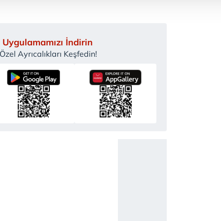
 çerezler, sitemizin daha işlevsel kılınması ve kişiselleştirilmes
 yapılması, amaçlarıyla sınırlı olarak açık rızanız dahilinde kulla
 Uygulamamızı İndirin
aşağıda yer alan panel vasıtasıyla belirleyebilirsiniz. Çerezlere iliş
zel Ayrıcalıkları Keşfedin!
lgilendirme Metnimizi
ziyaret edebilirsiniz.
Korunması Kanunu uyarınca hazırlanmış Aydınlatma Metnimizi okum
 çerezlerle ilgili bilgi almak için lütfen
tıklayınız
.