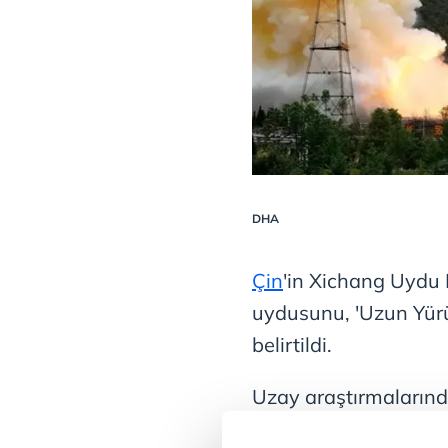
DHA
Çin
'in Xichang Uydu 
uydusunu, 'Uzun Yürüyü
belirtildi.
Uzay araştırmalarınd
planlanan yörüngesine