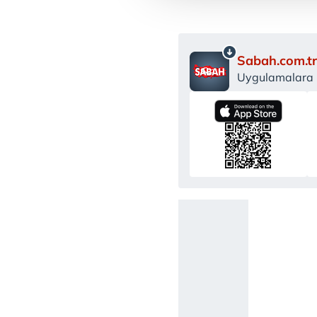
amacıyla kullanılmaktadır. Diğer
reklam/pazarlama faaliyetlerinin
Sabah.com.tr
Çerezlere ilişkin tercihlerinizi 
Uygulamalara Ö
butonuna tıklayabilir,
Çerez Bi
6698 sayılı Kişisel Verilerin 
mevzuata uygun olarak kullanılan