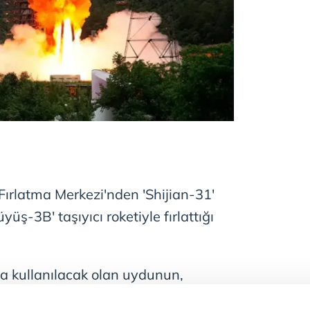
Fırlatma Merkezi'nden 'Shijian-31'
ş-3B' taşıyıcı roketiyle fırlattığı
a kullanılacak olan uydunun,
 yerleştirildiği kaydedildi. Bu