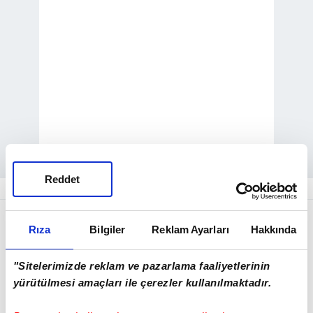
Reddet
ABD Jeolojik Araştırma Merkezi (USGS),
Rıza
Bilgiler
Reklam Ayarları
Hakkında
depremin merkez üssünün,
Endonezya
'nın
Palu kentinin 43 kilometre güneydoğusu
"Sitelerimizde reklam ve pazarlama faaliyetlerinin
olduğunu açıkladı.
yürütülmesi amaçları ile çerezler kullanılmaktadır.