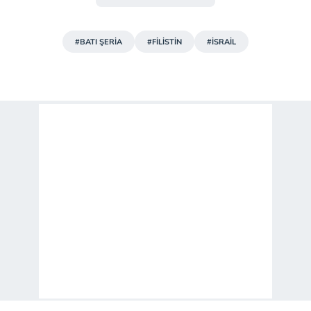
#BATI ŞERİA
#FİLİSTİN
#İSRAİL