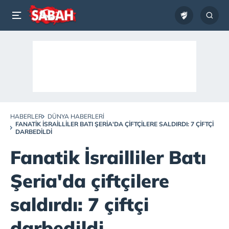
HABERLER
DÜNYA HABERLERI
FANATIK İSRAILLILER BATI ŞERIA'DA ÇIFTÇILERE SALDIRDI: 7 ÇIFTÇI
DARBEDILDI
Fanatik İsrailliler Batı
Şeria'da çiftçilere
saldırdı: 7 çiftçi
darbedildi