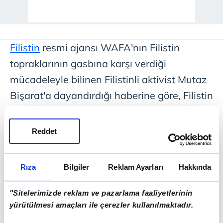
Filistin
resmi ajansı WAFA'nın Filistin
topraklarının gasbına karşı verdiği
mücadeleyle bilinen Filistinli aktivist Mutaz
Bişarat'a dayandırdığı haberine göre, Filistin
topraklarını gasbeden İsrailliler,
İsrail
askeri
üniformasıyla Atuf köyünün doğusundaki
Reddet
el-Miyar bölgesine baskın düzenledi.
Rıza
Bilgiler
Reklam Ayarları
Hakkında
7 ÇİFTÇİ ZORLA ALIKONULARAK
DARBEDİLDİ
"Sitelerimizde reklam ve pazarlama faaliyetlerinin
yürütülmesi amaçları ile çerezler kullanılmaktadır.
Bişarat, Filistin topraklarını gasbeden