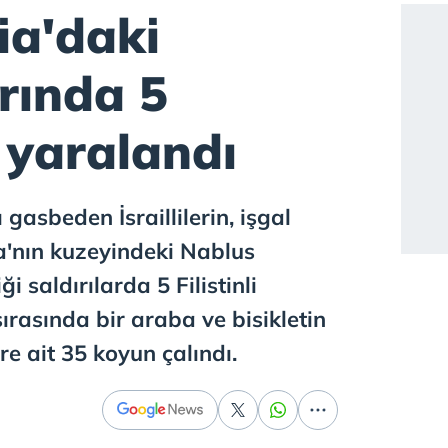
ia'daki
arında 5
i yaralandı
ı gasbeden İsraillilerin, işgal
ia'nın kuzeyindeki Nablus
i saldırılarda 5 Filistinli
sırasında bir araba ve bisikletin
lere ait 35 koyun çalındı.