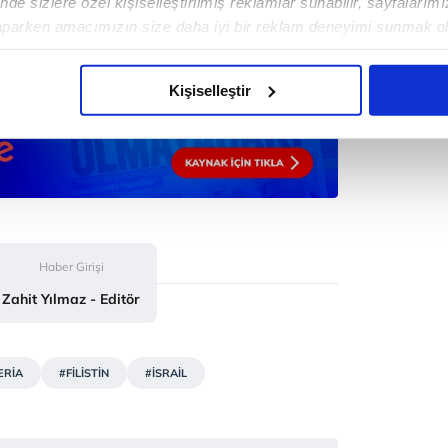
de sizlere özel kişiselleştirilmiş reklamlar sunabilir, sayfalarım
aparken amacımızın size daha iyi bir reklam deneyimi sunmak ol
imizden gelen çabayı gösterdiğimizi ve bu noktada, reklamların ma
olduğunu sizlere hatırlatmak isteriz.
Kişiselleştir
çerezlere izin vermedikleri takdirde, kullanıcılara hedefli reklaml
abilmek için İnternet Sitemizde kendimize ve üçüncü kişilere ait 
isel verileriniz işlenmekte olup gerekli olan çerezler bilgi toplum
 çerezler, sitemizin daha işlevsel kılınması ve kişiselleştirilmes
 yapılması, amaçlarıyla sınırlı olarak açık rızanız dahilinde kulla
Haber Girişi
aşağıda yer alan panel vasıtasıyla belirleyebilirsiniz. Çerezlere iliş
Zahit Yılmaz - Editör
lgilendirme Metnimizi
ziyaret edebilirsiniz.
Korunması Kanunu uyarınca hazırlanmış Aydınlatma Metnimizi okum
ERİA
#FİLİSTİN
#İSRAİL
 çerezlerle ilgili bilgi almak için lütfen
tıklayınız
.