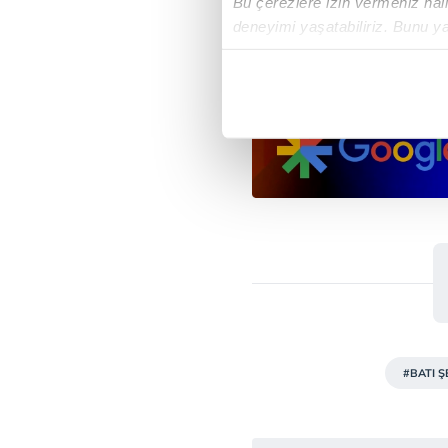
Bu çerezlere izin vermeniz halin
deneyimi yaşatabiliriz. Bunu y
içerikleri sunabilmek adına el
noktasında tek gelir kalemimiz 
Her halükârda, kullanıcılar, bu 
Sizlere daha iyi bir hizmet sun
çerezler vasıtasıyla çeşitli kiş
amacıyla kullanılmaktadır. Diğer
reklam/pazarlama faaliyetlerinin
Çerezlere ilişkin tercihlerinizi 
butonuna tıklayabilir,
Çerez Bi
6698 sayılı Kişisel Verilerin 
#BATI Ş
mevzuata uygun olarak kullanılan