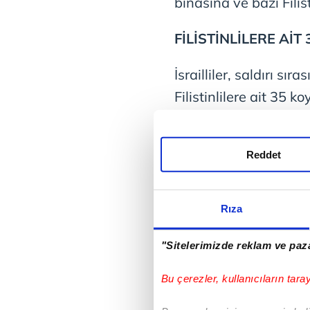
binasına ve bazı Filist
FİLİSTİNLİLERE AİT
İsrailliler, saldırı sır
Filistinlilere ait 35 k
Filistin resmi ajansı
Belediye üyesi olan 
Reddet
yaralanan bir kişini
açıklanmadığını bildir
Rıza
Huvara Belediyesi Ha
"Sitelerimizde reklam ve paza
Heniye yaptığı açıkla
İsraillilerin belediy
Bu çerezler, kullanıcıların tara
saldırdığını kaydetti.