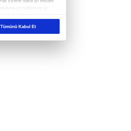
ızda sizlere daha iyi reklam
duğunu ve sizlere en iyi
liyetlerimizi karşılamak
Tümünü Kabul Et
ar gösterilmeyecektir."
çerezler kullanılmaktadır. Bu
u hizmetlerinin sunulması
i ve sizlere yönelik
nılacaktır.
kin detaylı bilgi için Ayarlar
ak ve sitemizde ilgili