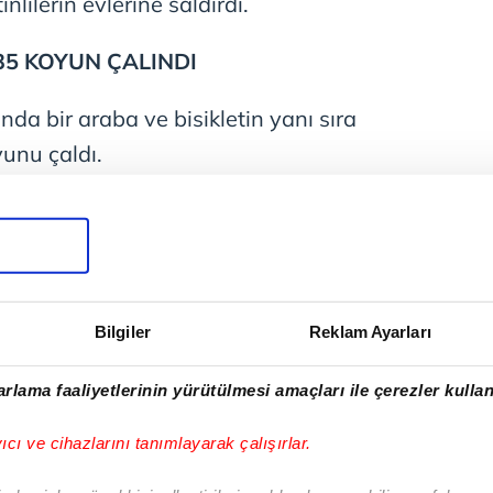
inlilerin evlerine saldırdı.
 35 KOYUN ÇALINDI
asında bir araba ve bisikletin yanı sıra
oyunu çaldı.
 WAFA, yaralılar arasında Huvara
ve ayağından şarapnel parçası ile
n de bulunduğunu ancak isminin
di.
Bilgiler
Reklam Ayarları
lkla İlişkiler Sorumlusu Rana Ebu
rlama faaliyetlerinin yürütülmesi amaçları ile çerezler kullan
mada, Filistin topraklarını gasbeden
e binasına ve birkaç eve doğrudan
yıcı ve cihazlarını tanımlayarak çalışırlar.