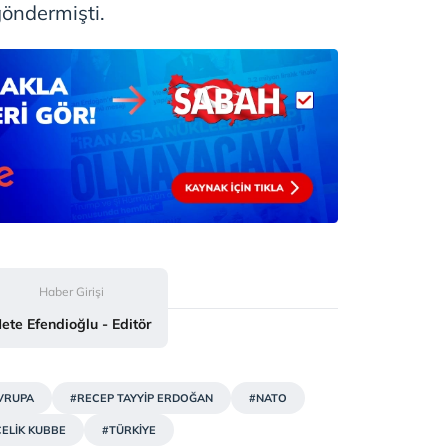
göndermişti.
Haber Girişi
ete Efendioğlu - Editör
VRUPA
#RECEP TAYYİP ERDOĞAN
#NATO
ELİK KUBBE
#TÜRKİYE