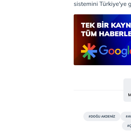
sistemini Türkiye'ye 
M
#DOĞU AKDENİZ
#A
#Ç