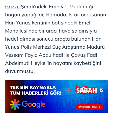
Gazze
Şeridi'ndeki Emniyet Müdürlüğü
Çerezlere ilişkin tercihlerinizi aşağıda yer alan panel
bugün yaptığı açıklamada, İsrail ordusunun
vasıtasıyla belirleyebilirsiniz. Çerezlere ilişkin detaylı bilgi
Han Yunus kentinin batısındaki Emel
için Ayarlar butonuna tıklayabilir,
Çerez Bilgilendirme
Metnimizi
ziyaret edebilirsiniz.
Mahallesi'nde bir aracı hava saldırısıyla
hedef alması sonucu araçta bulunan Han
6698 sayılı Kişisel Verilerin Korunması Kanunu uyarınca
Yunus Polis Merkezi Suç Araştırma Müdürü
hazırlanmış Aydınlatma Metnimizi okumak ve sitemizde
ilgili mevzuata uygun olarak kullanılan çerezlerle ilgili bilgi
Vessam Fayiz Abdulhadi ile Çavuş Fadi
almak için lütfen
tıklayınız
.
Abdelmuti Heykel'in hayatını kaybettiğini
duyurmuştu.