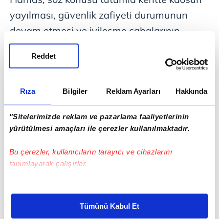
yayılması, güvenlik zafiyeti durumunun
devam etmesi ve iyileşme çabalarının
engellenmesinin hedeflendiğini belirtti.
Reddet
ARABULUCULARA ÇAĞRI
Rıza
Bilgiler
Reklam Ayarları
Hakkında
Hamas, uluslararası topluma, arabuluculara
ve ateşkes anlaşmasının garantörlerine
"Sitelerimizde reklam ve pazarlama faaliyetlerinin
"işgalcilerin saldırganlığını ve günlük
yürütülmesi amaçları ile çerezler kullanılmaktadır.
ihlallerini durdurmaları" çağrısı yaptı.
Bu çerezler, kullanıcıların tarayıcı ve cihazlarını
tanımlayarak çalışırlar.
Bu çerezlere izin vermeniz halinde sizlere özel
kişiselleştirilmiş reklamlar sunabilir, sayfalarımızda sizlere
Tümünü Kabul Et
daha iyi reklam deneyimi yaşatabiliriz. Bunu yaparken