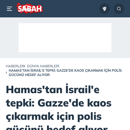
HABERLER
DÜNYA HABERLERI
HAMAS'TAN İSRAIL'E TEPKI: GAZZE'DE KAOS ÇIKARMAK IÇIN POLIS
GÜCÜNÜ HEDEF ALIYOR
Hamas'tan İsrail'e
tepki: Gazze'de kaos
çıkarmak için polis
gücünü hedef alıyor