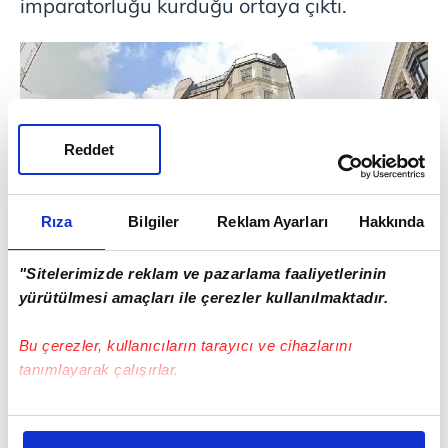
imparatorluğu kurduğu ortaya çıktı.
Reddet
Rıza
Bilgiler
Reklam Ayarları
Hakkında
"Sitelerimizde reklam ve pazarlama faaliyetlerinin
yürütülmesi amaçları ile çerezler kullanılmaktadır.
56 MİLYAR LİRALIK İMPARATORLUK
Bu çerezler, kullanıcıların tarayıcı ve cihazlarını
tanımlayarak çalışırlar.
İngiliz yayın organı The Guardian
Bu çerezlere izin vermeniz halinde sizlere özel
tarafından sızdırılan belgelerde Birleşik
kişiselleştirilmiş reklamlar sunabilir, sayfalarımızda sizlere