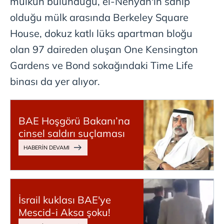
mülkün bulunduğu, el-Nehyan'ın sahip
reklam/pazarlama faaliyetlerinin yapılması, amaçlarıyla
sınırlı olarak açık rızanız dahilinde kullanılacaktır.
olduğu mülk arasında Berkeley Square
House, dokuz katlı lüks apartman bloğu
Çerezlere ilişkin tercihlerinizi aşağıda yer alan panel
olan 97 daireden oluşan One Kensington
vasıtasıyla belirleyebilirsiniz. Çerezlere ilişkin detaylı bilgi
için Ayarlar butonuna tıklayabilir,
Çerez Bilgilendirme
Gardens ve Bond sokağındaki Time Life
Metnimizi
ziyaret edebilirsiniz.
binası da yer alıyor.
6698 sayılı Kişisel Verilerin Korunması Kanunu uyarınca
hazırlanmış Aydınlatma Metnimizi okumak ve sitemizde
BAE Hoşgörü Bakanı’na
ilgili mevzuata uygun olarak kullanılan çerezlerle ilgili bilgi
cinsel saldırı suçlaması
almak için lütfen
tıklayınız
.
İsrail kuklası BAE'ye
Mescid-i Aksa şoku!