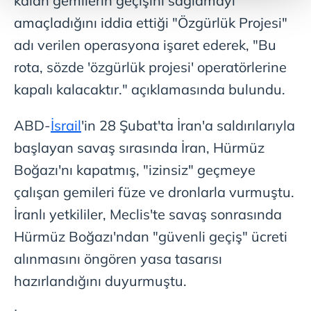
kalan gemilerin geçişini sağlamayı
amaçladığını iddia ettiği "Özgürlük Projesi"
Her halükârda, kullanıcılar, bu çerezlere izin vermedikleri
takdirde, kullanıcılara hedefli reklamlar
adı verilen operasyona işaret ederek, "Bu
gösterilmeyecektir."
rota, sözde 'özgürlük projesi' operatörlerine
kapalı kalacaktır." açıklamasında bulundu.
Sizlere daha iyi bir hizmet sunabilmek için İnternet
Sitemizde kendimize ve üçüncü kişilere ait çerezler
kullanılmaktadır. Bu çerezler vasıtasıyla çeşitli kişisel
ABD-
İsrail
'in 28 Şubat'ta İran'a saldırılarıyla
verileriniz işlenmekte olup gerekli olan çerezler bilgi
başlayan savaş sırasında İran, Hürmüz
toplumu hizmetlerinin sunulması amacıyla
Boğazı'nı kapatmış, "izinsiz" geçmeye
kullanılmaktadır. Diğer çerezler, sitemizin daha işlevsel
kılınması ve kişiselleştirilmesi ve sizlere yönelik
çalışan gemileri füze ve dronlarla vurmuştu.
reklam/pazarlama faaliyetlerinin yapılması, amaçlarıyla
İranlı yetkililer, Meclis'te savaş sonrasında
sınırlı olarak açık rızanız dahilinde kullanılacaktır.
Hürmüz Boğazı'ndan "güvenli geçiş" ücreti
Çerezlere ilişkin tercihlerinizi aşağıda yer alan panel
alınmasını öngören yasa tasarısı
vasıtasıyla belirleyebilirsiniz. Çerezlere ilişkin detaylı bilgi
hazırlandığını duyurmuştu.
için Ayarlar butonuna tıklayabilir,
Çerez Bilgilendirme
Metnimizi
ziyaret edebilirsiniz.