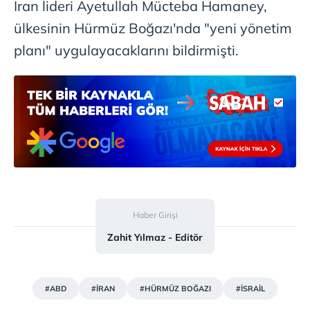
İran lideri Ayetullah Mücteba Hamaney,
ülkesinin Hürmüz Boğazı'nda "yeni yönetim
6698 sayılı Kişisel Verilerin Korunması Kanunu uyarınca
hazırlanmış Aydınlatma Metnimizi okumak ve sitemizde
planı" uygulayacaklarını bildirmişti.
ilgili mevzuata uygun olarak kullanılan çerezlerle ilgili bilgi
almak için lütfen
tıklayınız
.
Haber Girişi
Zahit Yılmaz - Editör
#ABD
#İRAN
#HÜRMÜZ BOĞAZI
#İSRAİL