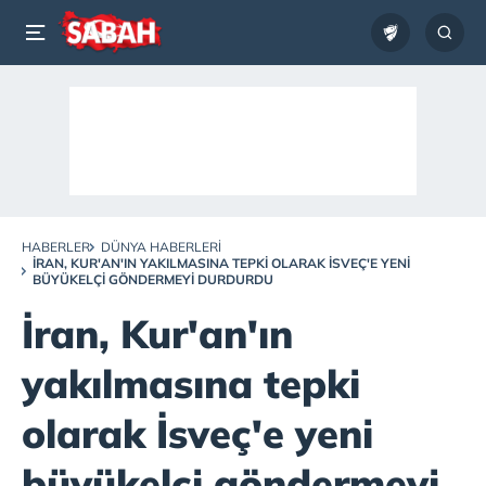
HABERLER
DÜNYA HABERLERI
İRAN, KUR'AN'IN YAKILMASINA TEPKI OLARAK İSVEÇ'E YENI
BÜYÜKELÇI GÖNDERMEYI DURDURDU
İran, Kur'an'ın
yakılmasına tepki
olarak İsveç'e yeni
büyükelçi göndermeyi