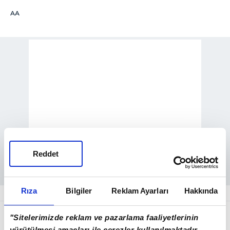
AA
Reddet
Rıza
Bilgiler
Reklam Ayarları
Hakkında
İran'ın yarı resmi Mehr Haber Ajansı'na
"Sitelerimizde reklam ve pazarlama faaliyetlerinin
göre, İsfahan eyaletinin Şahinşehr
yürütülmesi amaçları ile çerezler kullanılmaktadır.