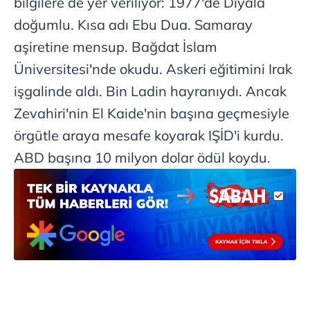
bilgilere de yer veriliyor: 1977'de Diyala
doğumlu. Kısa adı Ebu Dua. Samaray
6698 sayılı Kişisel Verilerin Korunması Kanunu uyarınca
hazırlanmış Aydınlatma Metnimizi okumak ve sitemizde
aşiretine mensup. Bağdat İslam
ilgili mevzuata uygun olarak kullanılan çerezlerle ilgili bilgi
Üniversitesi'nde okudu. Askeri eğitimini Irak
almak için lütfen
tıklayınız
.
işgalinde aldı. Bin Ladin hayranıydı. Ancak
Zevahiri'nin El Kaide'nin başına geçmesiyle
örgütle araya mesafe koyarak IŞİD'i kurdu.
ABD başına 10 milyon dolar ödül koydu.