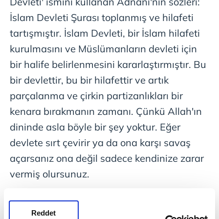
Devleti' ismini kullanan Adnani'nin sözleri:
İslam Devleti Şurası toplanmış ve hilafeti
tartışmıştır. İslam Devleti, bir İslam hilafeti
kurulmasını ve Müslümanların devleti için
bir halife belirlenmesini kararlaştırmıştır. Bu
bir devlettir, bu bir hilafettir ve artık
parçalanma ve çirkin partizanlıkları bir
kenara bırakmanın zamanı. Çünkü Allah'ın
dininde asla böyle bir şey yoktur. Eğer
devlete sırt çevirir ya da ona karşı savaş
açarsanız ona değil sadece kendinize zarar
vermiş olursunuz.
LÜBNAN 'DAN BAĞDADİ'YE 'İLKBİAT'
Reddet