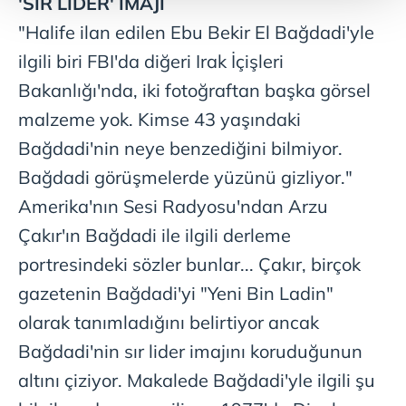
'SIR LİDER' İMAJI
Her halükârda, kullanıcılar, bu çerezlere izin vermedikleri
"Halife
ilan edilen Ebu Bekir El Bağdadi'yle
takdirde, kullanıcılara hedefli reklamlar
ilgili biri FBI'da diğeri Irak İçişleri
gösterilmeyecektir."
Bakanlığı'nda, iki fotoğraftan başka görsel
Sizlere daha iyi bir hizmet sunabilmek için İnternet
malzeme yok. Kimse 43 yaşındaki
Sitemizde kendimize ve üçüncü kişilere ait çerezler
Bağdadi'nin neye benzediğini bilmiyor.
kullanılmaktadır. Bu çerezler vasıtasıyla çeşitli kişisel
Bağdadi görüşmelerde yüzünü gizliyor."
verileriniz işlenmekte olup gerekli olan çerezler bilgi
toplumu hizmetlerinin sunulması amacıyla
Amerika'nın Sesi Radyosu'ndan Arzu
kullanılmaktadır. Diğer çerezler, sitemizin daha işlevsel
Çakır'ın Bağdadi ile ilgili derleme
kılınması ve kişiselleştirilmesi ve sizlere yönelik
portresindeki sözler bunlar... Çakır, birçok
reklam/pazarlama faaliyetlerinin yapılması, amaçlarıyla
sınırlı olarak açık rızanız dahilinde kullanılacaktır.
gazetenin Bağdadi'yi "Yeni Bin Ladin"
olarak tanımladığını belirtiyor ancak
Çerezlere ilişkin tercihlerinizi aşağıda yer alan panel
Bağdadi'nin sır lider imajını koruduğunun
vasıtasıyla belirleyebilirsiniz. Çerezlere ilişkin detaylı bilgi
için Ayarlar butonuna tıklayabilir,
Çerez Bilgilendirme
altını çiziyor. Makalede Bağdadi'yle ilgili şu
Metnimizi
ziyaret edebilirsiniz.