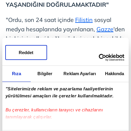
YAŞANDIĞINI DOĞRULAMAKTADIR"
"Ordu, son 24 saat içinde
Filistin
sosyal
medya hesaplarında yayınlanan,
Gazze
'den
bir kişinin elleri bağlı, gözleri sarılı bir şekilde
yatağa bağlandığı ve sırtına bir demir
Reddet
çubuğun tutturulduğu görüntülerin gerçek
olduğunu ve olayın
Gazze Şeridi
'nde
Rıza
Bilgiler
Reklam Ayarları
Hakkında
yaşandığını doğrulamaktadır."
"Sitelerimizde reklam ve pazarlama faaliyetlerinin
Söz konusu olayın arkasındaki koşullara
yürütülmesi amaçları ile çerezler kullanılmaktadır.
ilişkin askeri bir soruşturma başlatıldığını
iddia eden sözcü, soruşturma sonuçlarına
Bu çerezler, kullanıcıların tarayıcı ve cihazlarını
tanımlayarak çalışırlar.
göre sorumlular hakkında gerekli işlemlerin
yapılacağını öne sürdü.
Bu çerezlere izin vermeniz halinde sizlere özel