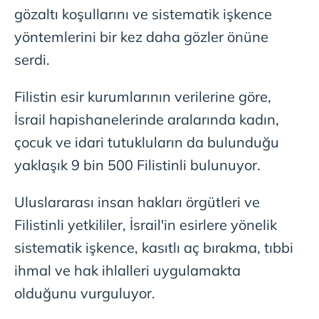
kılınması ve kişiselleştirilmesi ve sizlere yönelik
gözaltı koşullarını ve sistematik işkence
reklam/pazarlama faaliyetlerinin yapılması, amaçlarıyla
yöntemlerini bir kez daha gözler önüne
sınırlı olarak açık rızanız dahilinde kullanılacaktır.
serdi.
Çerezlere ilişkin tercihlerinizi aşağıda yer alan panel
vasıtasıyla belirleyebilirsiniz. Çerezlere ilişkin detaylı bilgi
Filistin esir kurumlarının verilerine göre,
için Ayarlar butonuna tıklayabilir,
Çerez Bilgilendirme
İsrail hapishanelerinde aralarında kadın,
Metnimizi
ziyaret edebilirsiniz.
çocuk ve idari tutukluların da bulunduğu
6698 sayılı Kişisel Verilerin Korunması Kanunu uyarınca
yaklaşık 9 bin 500 Filistinli bulunuyor.
hazırlanmış Aydınlatma Metnimizi okumak ve sitemizde
ilgili mevzuata uygun olarak kullanılan çerezlerle ilgili bilgi
Uluslararası insan hakları örgütleri ve
almak için lütfen
tıklayınız
.
Filistinli yetkililer, İsrail'in esirlere yönelik
sistematik işkence, kasıtlı aç bırakma, tıbbi
ihmal ve hak ihlalleri uygulamakta
olduğunu vurguluyor.