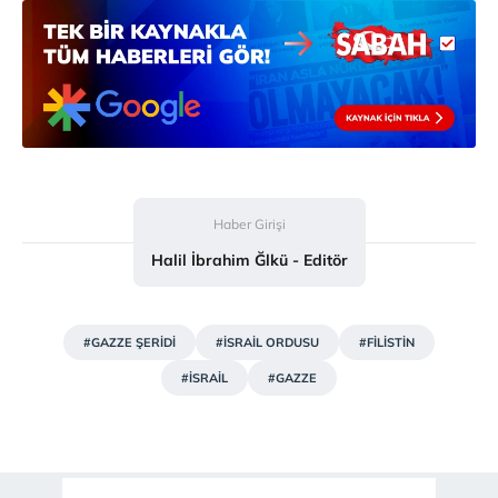
Haber Girişi
Halil İbrahim Ğlkü - Editör
#GAZZE ŞERİDİ
#İSRAİL ORDUSU
#FİLİSTİN
#İSRAİL
#GAZZE