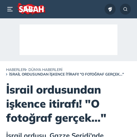
HABERLER
DÜNYA HABERLERI
İSRAIL ORDUSUNDAN IŞKENCE ITIRAFI! "O FOTOĞRAF GERÇEK..."
İsrail ordusundan
işkence itirafı! "O
fotoğraf gerçek..."
İsrail ordusu, Gazze Şeridi'nde