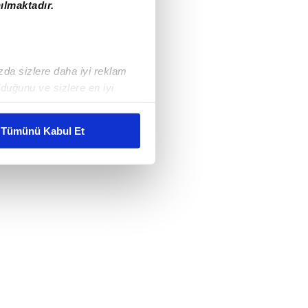
ılmaktadır.
ızda sizlere daha iyi reklam
duğunu ve sizlere en iyi
liyetlerimizi karşılamak
Tümünü Kabul Et
ar gösterilmeyecektir."
çerezler kullanılmaktadır. Bu
u hizmetlerinin sunulması
i ve sizlere yönelik
nılacaktır.
kin detaylı bilgi için Ayarlar