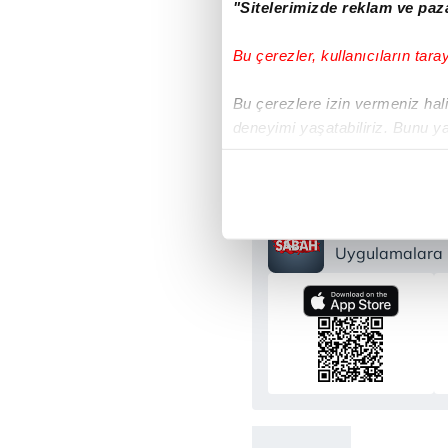
"Sitelerimizde reklam ve paza
Bu çerezler, kullanıcıların tara
M
Bu çerezlere izin vermeniz halin
deneyimi yaşatabiliriz. Bunu y
içerikleri sunabilmek adına el
noktasında tek gelir kalemimiz 
Her halükârda, kullanıcılar, bu 
Sabah.com.tr
Uygulamalara Ö
Sizlere daha iyi bir hizmet sun
çerezler vasıtasıyla çeşitli kiş
amacıyla kullanılmaktadır. Diğer
reklam/pazarlama faaliyetlerinin
Çerezlere ilişkin tercihlerinizi 
butonuna tıklayabilir,
Çerez Bi