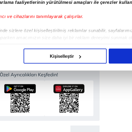
rlama faaliyetlerinin yürütülmesi amaçları ile çerezler kullan
Haber Girişi
yıcı ve cihazlarını tanımlayarak çalışırlar.
ete Efendioğlu - Editör
de sizlere özel kişiselleştirilmiş reklamlar sunabilir, sayfalarım
aparken amacımızın size daha iyi bir reklam deneyimi sunmak ol
imizden gelen çabayı gösterdiğimizi ve bu noktada, reklamların ma
olduğunu sizlere hatırlatmak isteriz.
Kişiselleştir
çerezlere izin vermedikleri takdirde, kullanıcılara hedefli reklaml
 Uygulamamızı İndirin
zel Ayrıcalıkları Keşfedin!
abilmek için İnternet Sitemizde kendimize ve üçüncü kişilere ait 
isel verileriniz işlenmekte olup gerekli olan çerezler bilgi toplum
 çerezler, sitemizin daha işlevsel kılınması ve kişiselleştirilmes
 yapılması, amaçlarıyla sınırlı olarak açık rızanız dahilinde kulla
aşağıda yer alan panel vasıtasıyla belirleyebilirsiniz. Çerezlere iliş
lgilendirme Metnimizi
ziyaret edebilirsiniz.