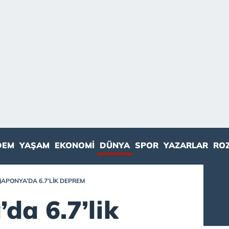
DEM
YAŞAM
EKONOMI
DÜNYA
SPOR
YAZARLAR
RO
JAPONYA’DA 6.7’LIK DEPREM
da 6.7’lik