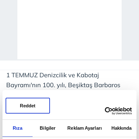
1 TEMMUZ Denizcilik ve Kabotaj
Bayramı'nın 100. yılı, Beşiktaş Barbaros
Meydanı'nda düzenlenen törenlerle
kutlandı. Programa Ulaştırma ve Altyapı
Reddet
Bakanı Abdulkadir Uraloğlu, İstanbul Valisi
Davut Gül ve Tümamiral Aziz Bakıoğlu
Rıza
Bilgiler
Reklam Ayarları
Hakkında
katıldı. Konserlerin ardından Barbaros