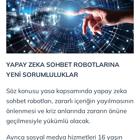
Çerezlere ilişkin tercihlerinizi aşağıda yer alan panel
vasıtasıyla belirleyebilirsiniz. Çerezlere ilişkin detaylı bilgi
için Ayarlar butonuna tıklayabilir,
Çerez Bilgilendirme
Metnimizi
ziyaret edebilirsiniz.
6698 sayılı Kişisel Verilerin Korunması Kanunu uyarınca
hazırlanmış Aydınlatma Metnimizi okumak ve sitemizde
YAPAY ZEKA SOHBET ROBOTLARINA
ilgili mevzuata uygun olarak kullanılan çerezlerle ilgili bilgi
YENİ SORUMLULUKLAR
almak için lütfen
tıklayınız
.
Söz konusu yasa kapsamında yapay zeka
sohbet robotları, zararlı içeriğin yayılmasının
önlenmesi ve kriz anlarında zararın önüne
geçilmesiyle yükümlü olacak.
Ayrıca sosyal medya hizmetleri 16 yaşın