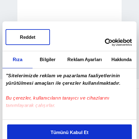
Reddet
Rıza
Bilgiler
Reklam Ayarları
Hakkında
"Sitelerimizde reklam ve pazarlama faaliyetlerinin
yürütülmesi amaçları ile çerezler kullanılmaktadır.
Miller, "Teknoloji geliştikçe, yasalarımızın da
Bu çerezler, kullanıcıların tarayıcı ve cihazlarını
buna ayak uydurmasını sağlamalıyız çünkü
tanımlayarak çalışırlar.
ebeveynler bu zorluklarla tek başlarına
Bu çerezlere izin vermeniz halinde sizlere özel
mücadele edemezler. Çocukların güvenliği
kişiselleştirilmiş reklamlar sunabilir, sayfalarımızda sizlere
sonradan akla gelmemeli." ifadesini
Tümünü Kabul Et
daha iyi reklam deneyimi yaşatabiliriz. Bunu yaparken